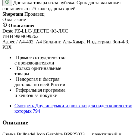
Доставка товара из-за рубежа. Срок доставки может
составлять от 25 календарных дней.
Shopotam
Продавец
О магазине
О магазине:
Deste FZ-LLC/ ДЕСТЕ ФЗ-ЛЛС
ИНН 9909699262
Адрес / А4-402, А4 Билдинг, Аль-Хамра Индастриал Зон-ФЗ,
РЭХ
Прямое сотрудничество
с производителями
Только оригинальные
товары
Недорогая и быстрая
доставка по всей России
Реферальная программа
и кешбэк за покупки
Смотреть
Другие сумки и рюкзаки для падел
количество
которых
794
Описание
Сумка Bullpadel Icon Graphite BPP25023 — практичный и