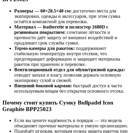
Размеры — 60×28.5×40 см:
достаточно места для
экипировки, одежды и аксессуаров, при этом сумка
остаётся компактной для перевозки.
Материал — leatherette и полиэстер 1680D с
резиновым покрытием:
сочетание лёгкости и
прочности даёт защиту от внешних воздействий и
продлевает срок службы сумки.
Термо-камеры для ракеток:
поддерживают
стабильную температуру внутри отсеков, что
предотвращает деформацию и защищает материалы
ракеток при хранении и перевозке.
Вентиляционный отдел для обуви/грязной одежды:
отводит запахи и влагу, позволяя держать основную
экипировку сухой и свежей.
Внешний боковой карман:
быстрый доступ к часто
используемым вещам без открытия основного отсека.
Почему стоит купить Сумку Bullpadel Icon
Graphite BPP25023
Если вы цените надёжность и порядок — эта модель
объединяет прочные материалы и умную организацию.
Подойдёт игрокам, которым нужна защита ракеток при