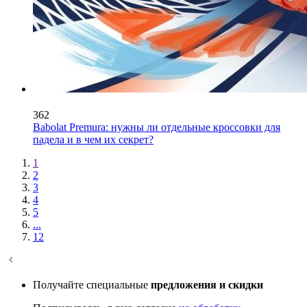
362
Babolat Premura: нужны ли отдельные кроссовки для
падела и в чем их секрет?
1
2
3
4
5
...
12
Получайте специальные
предложения и скидки