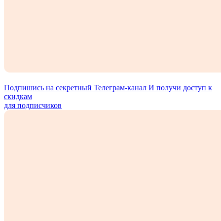
Подпишись на секретный Телеграм-канал
И получи доступ к
скидкам
для подписчиков