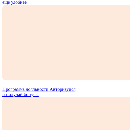
еще удобнее
Программа лояльности
Авторизуйся
и получай бонусы