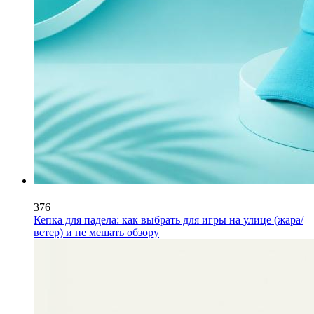
376
Кепка для падела: как выбрать для игры на улице (жара/
ветер) и не мешать обзору