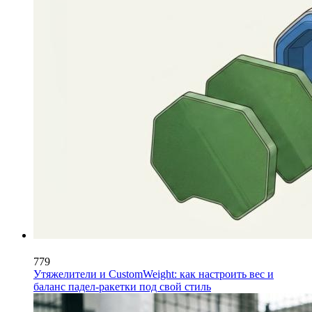
779
Утяжелители и CustomWeight: как настроить вес и
баланс падел-ракетки под свой стиль