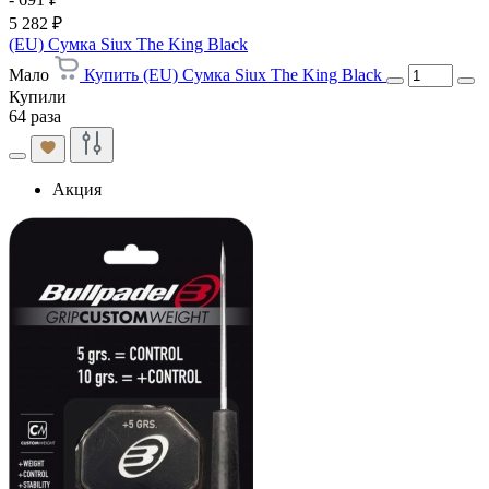
5 282 ₽
(EU) Сумка Siux The King Black
Мало
Купить (EU) Сумка Siux The King Black
Купили
64 раза
Акция