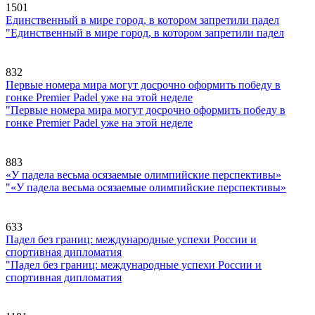
1501
Единственный в мире город, в котором запретили падел
"Единственный в мире город, в котором запретили падел
832
Первые номера мира могут досрочно оформить победу в
гонке Premier Padel уже на этой неделе
"Первые номера мира могут досрочно оформить победу в
гонке Premier Padel уже на этой неделе
883
«У падела весьма осязаемые олимпийские перспективы»
"«У падела весьма осязаемые олимпийские перспективы»
633
Падел без границ: международные успехи России и
спортивная дипломатия
"Падел без границ: международные успехи России и
спортивная дипломатия