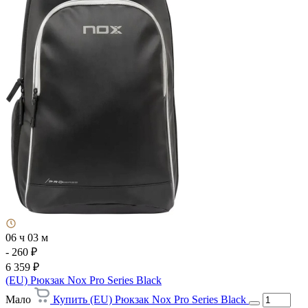
06 ч 03 м
- 260 ₽
6 359 ₽
(EU) Рюкзак Nox Pro Series Black
Мало
Купить (EU) Рюкзак Nox Pro Series Black