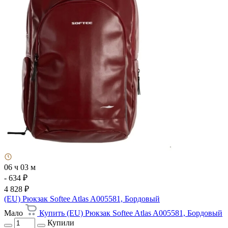
06 ч 03 м
- 634 ₽
4 828 ₽
(EU) Рюкзак Softee Atlas A005581, Бордовый
Мало
Купить (EU) Рюкзак Softee Atlas A005581, Бордовый
Купили