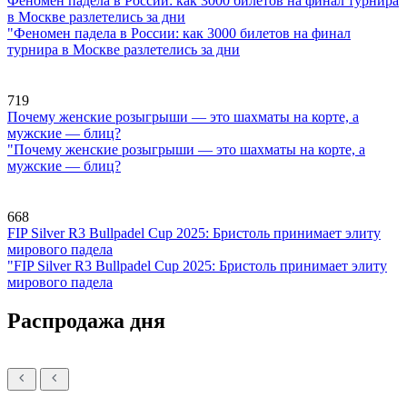
Феномен падела в России: как 3000 билетов на финал турнира
в Москве разлетелись за дни
"Феномен падела в России: как 3000 билетов на финал
турнира в Москве разлетелись за дни
719
Почему женские розыгрыши — это шахматы на корте, а
мужские — блиц?
"Почему женские розыгрыши — это шахматы на корте, а
мужские — блиц?
668
FIP Silver R3 Bullpadel Cup 2025: Бристоль принимает элиту
мирового падела
"FIP Silver R3 Bullpadel Cup 2025: Бристоль принимает элиту
мирового падела
Распродажа дня