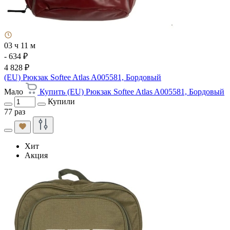
03 ч 11 м
- 634 ₽
4 828 ₽
(EU) Рюкзак Softee Atlas A005581, Бордовый
Мало
Купить (EU) Рюкзак Softee Atlas A005581, Бордовый
Купили
77 раз
Хит
Акция