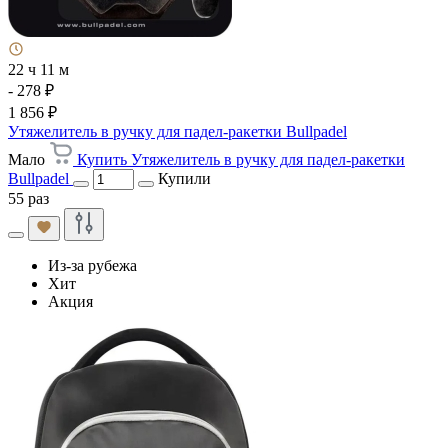
22 ч 11 м
- 278 ₽
1 856 ₽
Утяжелитель в ручку для падел-ракетки Bullpadel
Мало
Купить Утяжелитель в ручку для падел-ракетки
Bullpadel
Купили
55 раз
Из-за рубежа
Хит
Акция