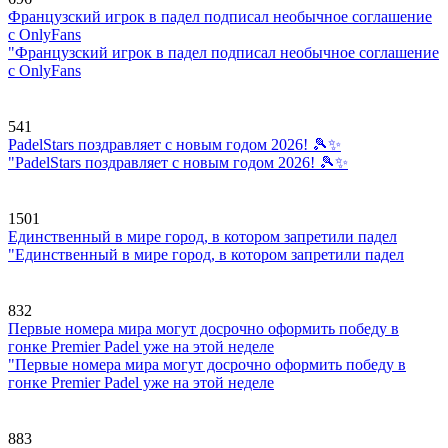
Французский игрок в падел подписал необычное соглашение
с OnlyFans
"Французский игрок в падел подписал необычное соглашение
с OnlyFans
541
PadelStars поздравляет с новым годом 2026! 🎾✨
"PadelStars поздравляет с новым годом 2026! 🎾✨
1501
Единственный в мире город, в котором запретили падел
"Единственный в мире город, в котором запретили падел
832
Первые номера мира могут досрочно оформить победу в
гонке Premier Padel уже на этой неделе
"Первые номера мира могут досрочно оформить победу в
гонке Premier Padel уже на этой неделе
883