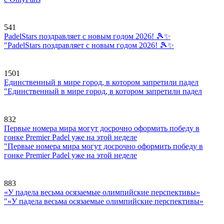
541
PadelStars поздравляет с новым годом 2026! 🎾✨
"PadelStars поздравляет с новым годом 2026! 🎾✨
1501
Единственный в мире город, в котором запретили падел
"Единственный в мире город, в котором запретили падел
832
Первые номера мира могут досрочно оформить победу в
гонке Premier Padel уже на этой неделе
"Первые номера мира могут досрочно оформить победу в
гонке Premier Padel уже на этой неделе
883
«У падела весьма осязаемые олимпийские перспективы»
"«У падела весьма осязаемые олимпийские перспективы»