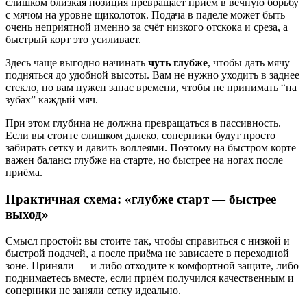
слишком близкая позиция превращает приём в вечную борьбу
с мячом на уровне щиколоток. Подача в паделе может быть
очень неприятной именно за счёт низкого отскока и среза, а
быстрый корт это усиливает.
Здесь чаще выгодно начинать
чуть глубже
, чтобы дать мячу
подняться до удобной высоты. Вам не нужно уходить в заднее
стекло, но вам нужен запас времени, чтобы не принимать “на
зубах” каждый мяч.
При этом глубина не должна превращаться в пассивность.
Если вы стоите слишком далеко, соперники будут просто
забирать сетку и давить воллеями. Поэтому на быстром корте
важен баланс: глубже на старте, но быстрее на ногах после
приёма.
Практичная схема: «глубже старт — быстрее
выход»
Смысл простой: вы стоите так, чтобы справиться с низкой и
быстрой подачей, а после приёма не зависаете в переходной
зоне. Приняли — и либо отходите к комфортной защите, либо
поднимаетесь вместе, если приём получился качественным и
соперники не заняли сетку идеально.