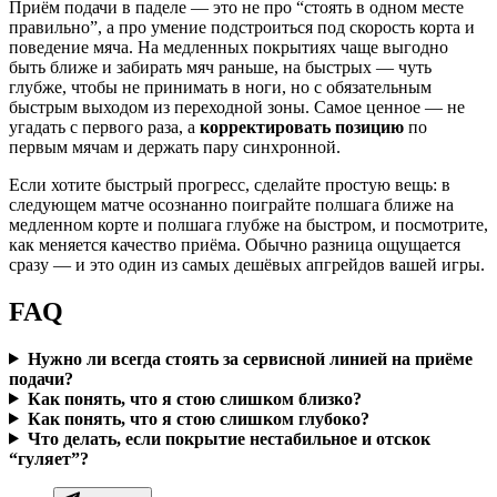
Приём подачи в паделе — это не про “стоять в одном месте
правильно”, а про умение подстроиться под скорость корта и
поведение мяча. На медленных покрытиях чаще выгодно
быть ближе и забирать мяч раньше, на быстрых — чуть
глубже, чтобы не принимать в ноги, но с обязательным
быстрым выходом из переходной зоны. Самое ценное — не
угадать с первого раза, а
корректировать позицию
по
первым мячам и держать пару синхронной.
Если хотите быстрый прогресс, сделайте простую вещь: в
следующем матче осознанно поиграйте полшага ближе на
медленном корте и полшага глубже на быстром, и посмотрите,
как меняется качество приёма. Обычно разница ощущается
сразу — и это один из самых дешёвых апгрейдов вашей игры.
FAQ
Нужно ли всегда стоять за сервисной линией на приёме
подачи?
Как понять, что я стою слишком близко?
Как понять, что я стою слишком глубоко?
Что делать, если покрытие нестабильное и отскок
“гуляет”?