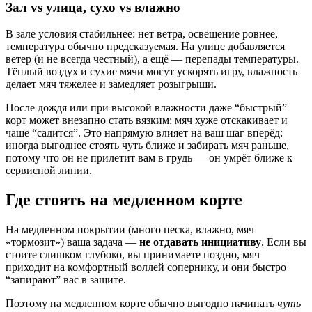
Зал vs улица, сухо vs влажно
В зале условия стабильнее: нет ветра, освещение ровнее,
температура обычно предсказуемая. На улице добавляется
ветер (и не всегда честный), а ещё — перепады температуры.
Тёплый воздух и сухие мячи могут ускорять игру, влажность
делает мяч тяжелее и замедляет розыгрыши.
После дождя или при высокой влажности даже “быстрый”
корт может внезапно стать вязким: мяч хуже отскакивает и
чаще “садится”. Это напрямую влияет на ваш шаг вперёд:
иногда выгоднее стоять чуть ближе и забирать мяч раньше,
потому что он не прилетит вам в грудь — он умрёт ближе к
сервисной линии.
Где стоять на медленном корте
На медленном покрытии (много песка, влажно, мяч
«тормозит») ваша задача —
не отдавать инициативу
. Если вы
стоите слишком глубоко, вы принимаете поздно, мяч
приходит на комфортный воллей сопернику, и они быстро
“запирают” вас в защите.
Поэтому на медленном корте обычно выгодно начинать
чуть