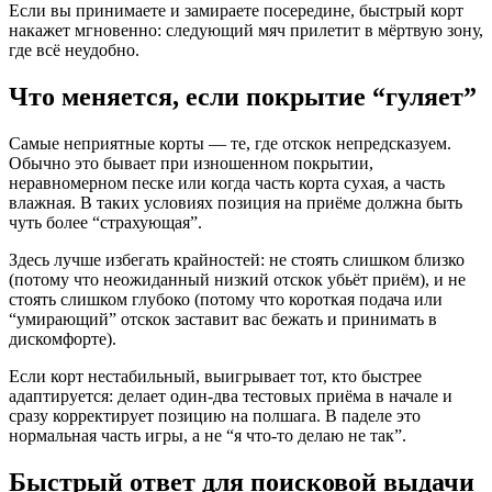
Если вы принимаете и замираете посередине, быстрый корт
накажет мгновенно: следующий мяч прилетит в мёртвую зону,
где всё неудобно.
Что меняется, если покрытие “гуляет”
Самые неприятные корты — те, где отскок непредсказуем.
Обычно это бывает при изношенном покрытии,
неравномерном песке или когда часть корта сухая, а часть
влажная. В таких условиях позиция на приёме должна быть
чуть более “страхующая”.
Здесь лучше избегать крайностей: не стоять слишком близко
(потому что неожиданный низкий отскок убьёт приём), и не
стоять слишком глубоко (потому что короткая подача или
“умирающий” отскок заставит вас бежать и принимать в
дискомфорте).
Если корт нестабильный, выигрывает тот, кто быстрее
адаптируется: делает один-два тестовых приёма в начале и
сразу корректирует позицию на полшага. В паделе это
нормальная часть игры, а не “я что-то делаю не так”.
Быстрый ответ для поисковой выдачи