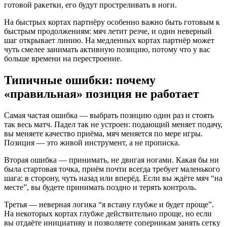
готовой ракетки, его будут простреливать в ноги.
На быстрых кортах партнёру особенно важно быть готовым к
быстрым продолжениям: мяч летит резче, и один неверный
шаг открывает линию. На медленных кортах партнёр может
чуть смелее занимать активную позицию, потому что у вас
больше времени на перестроение.
Типичные ошибки: почему
«правильная» позиция не работает
Самая частая ошибка — выбрать позицию один раз и стоять
так весь матч. Падел так не устроен: подающий меняет подачу,
вы меняете качество приёма, мяч меняется по мере игры.
Позиция — это живой инструмент, а не прописка.
Вторая ошибка — принимать, не двигая ногами. Какая бы ни
была стартовая точка, приём почти всегда требует маленького
шага: в сторону, чуть назад или вперёд. Если вы ждёте мяч “на
месте”, вы будете принимать поздно и терять контроль.
Третья — неверная логика “я встану глубже и будет проще”.
На некоторых кортах глубже действительно проще, но если
вы отдаёте инициативу и позволяете соперникам занять сетку