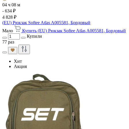
04 ч 08 м
- 634 ₽
4 828 ₽
(EU) Рюкзак Softee Atlas A005581, Бордовый
Мало
Купить (EU) Рюкзак Softee Atlas A005581, Бордовый
Купили
77 раз
Хит
Акция