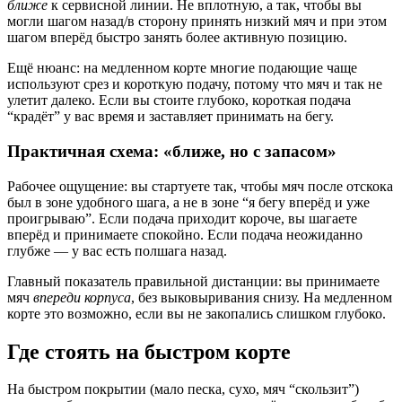
ближе
к сервисной линии. Не вплотную, а так, чтобы вы
могли шагом назад/в сторону принять низкий мяч и при этом
шагом вперёд быстро занять более активную позицию.
Ещё нюанс: на медленном корте многие подающие чаще
используют срез и короткую подачу, потому что мяч и так не
улетит далеко. Если вы стоите глубоко, короткая подача
“крадёт” у вас время и заставляет принимать на бегу.
Практичная схема: «ближе, но с запасом»
Рабочее ощущение: вы стартуете так, чтобы мяч после отскока
был в зоне удобного шага, а не в зоне “я бегу вперёд и уже
проигрываю”. Если подача приходит короче, вы шагаете
вперёд и принимаете спокойно. Если подача неожиданно
глубже — у вас есть полшага назад.
Главный показатель правильной дистанции: вы принимаете
мяч
впереди корпуса
, без выковыривания снизу. На медленном
корте это возможно, если вы не закопались слишком глубоко.
Где стоять на быстром корте
На быстром покрытии (мало песка, сухо, мяч “скользит”)