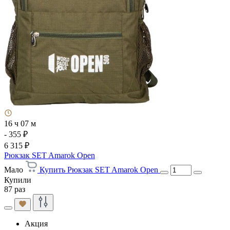
16 ч 07 м
- 355 ₽
6 315 ₽
Рюкзак SET Amarok Open
Мало
Купить Рюкзак SET Amarok Open
Купили
87 раз
Акция