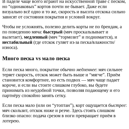
В паделе чаще всего играют на искусственной траве с песком,
но “одинаковых” кортов почти не бывает. Даже если
визуально всё одно и то же, скорость и высота отскока сильно
зависят от состояния покрытия и условий вокруг.
Чтобы не усложнять, полезно делить корты не по брендам, а
по поведению мяча:
быстрый
(мяч проскальзывает и
вылетает),
медленный
(мяч “тормозит” и поднимается), и
нестабильный
(где отскок гуляет из-за песка/влажности/
износа).
Много песка vs мало песка
Если песка много, покрытие обычно
медленнее
: мяч сильнее
теряет скорость, отскок может быть выше и “мягче”. Приём
становится комфортнее, но есть подвох — мяч чаще падает
короче, и если вы стоите слишком глубоко, вы будете
принимать из неудобной точки, позволяя подающему и его
партнёру спокойно занять сетку.
Если песка мало (или он “утоптан”), корт ощущается
быстрее
:
мяч скользит, отскок ниже и резче. Здесь стоять слишком
близко опасно: подача срезом в ноги превращает приём в
лотерею.