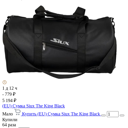
1 д 12 ч
- 779 ₽
5 194 ₽
(EU) Сумка Siux The King Black
Мало
Купить (EU) Сумка Siux The King Black
Купили
64 раза