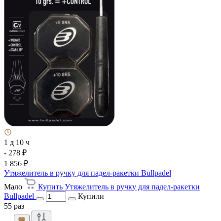
1 д 10 ч
- 278 ₽
1 856 ₽
Утяжелитель в ручку для падел-ракетки Bullpadel
Мало
Купить Утяжелитель в ручку для падел-ракетки
Bullpadel
Купили
55 раз