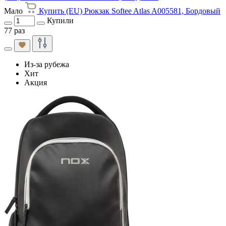
Мало
Купить (EU) Рюкзак Softee Atlas A005581, Бордовый
Купили
77 раз
Из-за рубежа
Хит
Акция