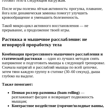
готовит тело к следующим нагрузкам.
После игры полезна лёгкая активность: прогулка, плавание,
йога или динамическая заминка помогут улучшить
кровообращение и уменьшить болезненность.
Такой микро-цикл активного восстановления — не
прерывание, а продолжение твоей игры.
Растяжка и мышечное расслабление: не
игнорируй проработку тела
Комбинация прогрессивного мышечного расслабления и
статической растяжки
— один из лучших методов снять
напряжение и подготовить мышцы к следующей тренировке.
Сначала напрягай и расслабляй мышцы по всей цепочке,
затем тяни каждую группу в статике (30–60 секунд), дыша
глубоко на выдохе.
Также помогают:
Пенная роллер-разминка (foam rolling)
—
разглаживает фасции и возвращает подвижность
мышцам;
Контрастное воздействие (горячие/холодные ванны,