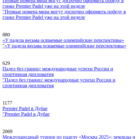
Первые номера мира могут досрочно оформить победу в
гонке Premier Padel уже на этой неделе
"Первые номера мира могут досрочно оформить победу в
гонке Premier Padel уже на этой неделе
880
«У падела весьма осязаемые олимпийские перспективы»
"«У падела весьма осязаемые олимпийские перспективы»
629
Падел без границ: международные успехи России и
спортивная дипломатия
"Падел без границ: международные успехи России и
спортивная дипломатия
1177
Premier Padel в Дубае
"Premier Padel в Дубае
2069
Международный турнир по паделу «Москва 2025»: рекорды и