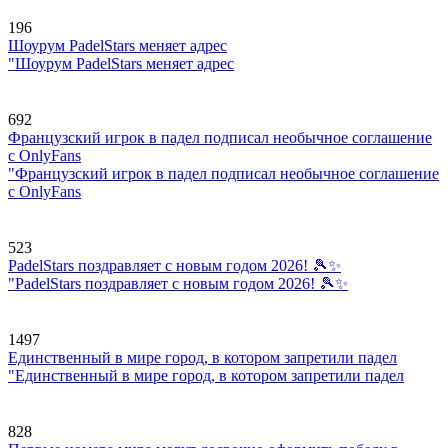
196
Шоурум PadelStars меняет адрес
"Шоурум PadelStars меняет адрес
692
Французский игрок в падел подписал необычное соглашение
с OnlyFans
"Французский игрок в падел подписал необычное соглашение
с OnlyFans
523
PadelStars поздравляет с новым годом 2026! 🎾✨
"PadelStars поздравляет с новым годом 2026! 🎾✨
1497
Единственный в мире город, в котором запретили падел
"Единственный в мире город, в котором запретили падел
828