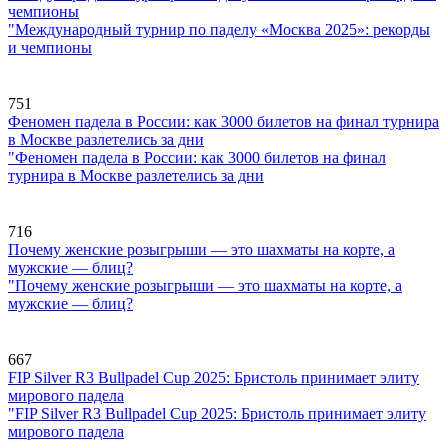
чемпионы
"Международный турнир по паделу «Москва 2025»: рекорды
и чемпионы
751
Феномен падела в России: как 3000 билетов на финал турнира
в Москве разлетелись за дни
"Феномен падела в России: как 3000 билетов на финал
турнира в Москве разлетелись за дни
716
Почему женские розыгрыши — это шахматы на корте, а
мужские — блиц?
"Почему женские розыгрыши — это шахматы на корте, а
мужские — блиц?
667
FIP Silver R3 Bullpadel Cup 2025: Бристоль принимает элиту
мирового падела
"FIP Silver R3 Bullpadel Cup 2025: Бристоль принимает элиту
мирового падела