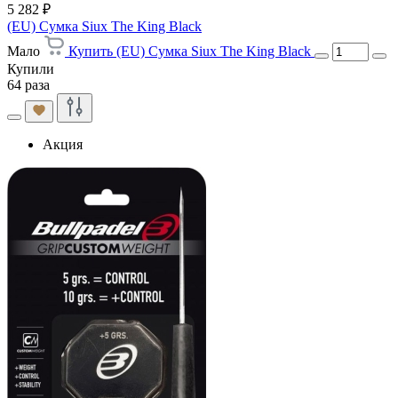
5 282 ₽
(EU) Сумка Siux The King Black
Мало
Купить (EU) Сумка Siux The King Black
Купили
64 раза
Акция