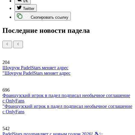
VK
Twitter
Скопировать ссылку
Последние новости падела
204
Шоурум PadelStars меняет адрес
"Шоурум PadelStars меняет адрес
696
Французский игрок в падел подписал необычное соглашение
с OnlyFans
"Французский игрок в падел подписал необычное соглашение
с OnlyFans
542
PadelStars поздравляет с новым годом 2026! 🎾✨