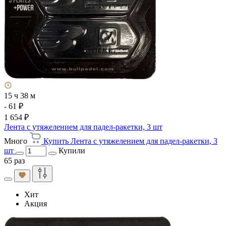
15 ч 38 м
- 61 ₽
1 654 ₽
Лента с утяжелением для падел-ракетки, 3 шт
Много
Купить Лента с утяжелением для падел-ракетки, 3
шт
Купили
65 раз
Хит
Акция