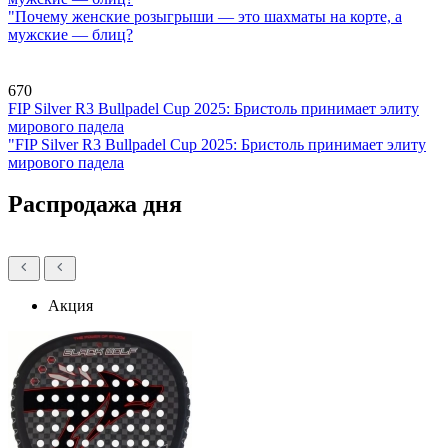
"Почему женские розыгрыши — это шахматы на корте, а
мужские — блиц?
670
FIP Silver R3 Bullpadel Cup 2025: Бристоль принимает элиту
мирового падела
"FIP Silver R3 Bullpadel Cup 2025: Бристоль принимает элиту
мирового падела
Распродажа дня
Акция