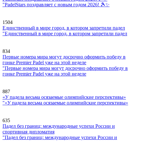
"PadelStars поздравляет с новым годом 2026! 🎾✨
1504
Единственный в мире город, в котором запретили падел
"Единственный в мире город, в котором запретили падел
834
Первые номера мира могут досрочно оформить победу в
гонке Premier Padel уже на этой неделе
"Первые номера мира могут досрочно оформить победу в
гонке Premier Padel уже на этой неделе
887
«У падела весьма осязаемые олимпийские перспективы»
"«У падела весьма осязаемые олимпийские перспективы»
635
Падел без границ: международные успехи России и
спортивная дипломатия
"Падел без границ: международные успехи России и