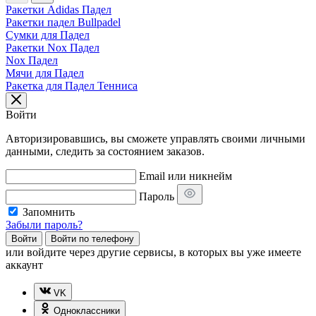
Ракетки Adidas Падел
Ракетки падел Bullpadel
Сумки для Падел
Ракетки Nox Падел
Nox Падел
Мячи для Падел
Ракетка для Падел Тенниса
Войти
Авторизировавшись, вы сможете управлять своими личными
данными, следить за состоянием заказов.
Email или никнейм
Пароль
Запомнить
Забыли пароль?
Войти
Войти по телефону
или
войдите через другие сервисы, в которых вы уже имеете
аккаунт
VK
Одноклассники