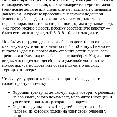
и покороче, чем взрослая, мягкие «orange» или «green» мячи
(теннисные детские или специальные падельные с меньшим
давлением) и удобные кроссовки с неслизкой подошвой.
Многие клубы выдают ракетки и мячи сами, так что на
первых порах достаточно спортивной формы и бутылки воды.
Уже потом можно выбрать ребёнку собственную ракетку —
благо есть модели для детей 6–8, 8–10 лет и так далее.
По объёму нагрузки для начала обычно достаточно одного,
максимум двух занятий в неделю по 45–60 минут. Важно не
пытаться «догнать программу» старших детей: лучше, если
тренировки будут ждать ребёнка, а не наоборот. Когда станет
видно, что
падел для детей
— это уже любимое занятие,
можно аккуратно добавлять объём и думать о детских
турнирах и лагерях.
Чтобы чуть упростить себе жизнь при выборе, держите в
голове простую памятку.
Хороший тренер по детскому паделу говорит с ребёнком
на его языке, много показывает, мало читает нотаций и
умеет остановить «перегорание» вовремя.
Хорошая группа — это 4–6 детей на корте, а не 12
человек, из которых половина ждёт своей очереди у
сетки.