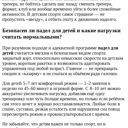
тренера, не бойтесь сделать шаг назад: сменить тренера,
формат, клуб или вообще временно уйти в более спокойные
активности. В детском спорте самое страшное — не
пропустить «звезду», а отбить охоту к движению надолго.
Безопасен ли падел для детей и какие нагрузки
считать нормальными?
При разумном подходе и адекватной программе
падел для
детей
считается мягким и безопасным видом спорта:
закрытый корт, относительно невысокие скорости на детском
уровне, короткие ракетки и возможность адаптировать
упражнения под любой возраст. Главное — не превращать
секцию в «казарму» и не гнаться за объёмом ради галочки.
Для детей 5–7 лет комфортный режим — 1–2 занятия в
неделю по 45–60 минут в игровой форме. С 8–10 лет можно
аккуратно увеличивать нагрузку, добавляя ещё одну
тренировку или чуть больше времени, но только если ребёнок
сам этого хочет и хорошо восстанавливается. Любые боли в
спине, суставах, резкая усталость или нарушения сна повод
пересмотреть режим и проконсультироваться с врачом.
Не забывайте, что детям важен не только спорт, но и