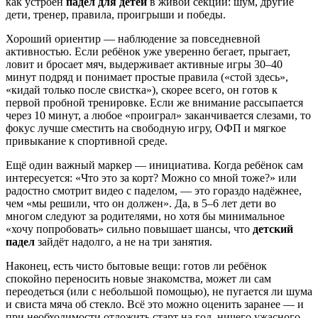
как устроен
падел для детей
в живой секции: шум, другие
дети, тренер, правила, проигрыши и победы.
Хороший ориентир — наблюдение за повседневной
активностью. Если ребёнок уже уверенно бегает, прыгает,
ловит и бросает мяч, выдерживает активные игры 30–40
минут подряд и понимает простые правила («стой здесь»,
«кидай только после свистка»), скорее всего, он готов к
первой пробной тренировке. Если же внимание рассыпается
через 10 минут, а любое «проиграл» заканчивается слезами, то
фокус лучше сместить на свободную игру, ОФП и мягкое
привыкание к спортивной среде.
Ещё один важный маркер — инициатива. Когда ребёнок сам
интересуется: «Что это за корт? Можно со мной тоже?» или
радостно смотрит видео с паделом, — это гораздо надёжнее,
чем «мы решили, что он должен». Да, в 5–6 лет дети во
многом следуют за родителями, но хотя бы минимальное
«хочу попробовать» сильно повышает шансы, что
детский
падел
зайдёт надолго, а не на три занятия.
Наконец, есть чисто бытовые вещи: готов ли ребёнок
спокойно переносить новые знакомства, может ли сам
переодеться (или с небольшой помощью), не пугается ли шума
и свиста мяча об стекло. Всё это можно оценить заранее — и
при необходимости отложить старт на год, ничего ужасного