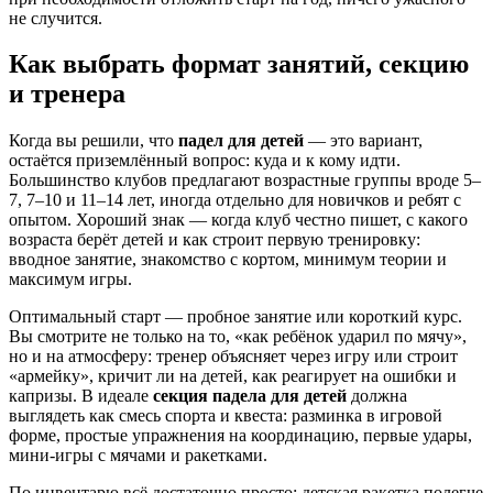
не случится.
Как выбрать формат занятий, секцию
и тренера
Когда вы решили, что
падел для детей
— это вариант,
остаётся приземлённый вопрос: куда и к кому идти.
Большинство клубов предлагают возрастные группы вроде 5–
7, 7–10 и 11–14 лет, иногда отдельно для новичков и ребят с
опытом. Хороший знак — когда клуб честно пишет, с какого
возраста берёт детей и как строит первую тренировку:
вводное занятие, знакомство с кортом, минимум теории и
максимум игры.
Оптимальный старт — пробное занятие или короткий курс.
Вы смотрите не только на то, «как ребёнок ударил по мячу»,
но и на атмосферу: тренер объясняет через игру или строит
«армейку», кричит ли на детей, как реагирует на ошибки и
капризы. В идеале
секция падела для детей
должна
выглядеть как смесь спорта и квеста: разминка в игровой
форме, простые упражнения на координацию, первые удары,
мини‑игры с мячами и ракетками.
По инвентарю всё достаточно просто: детская ракетка полегче