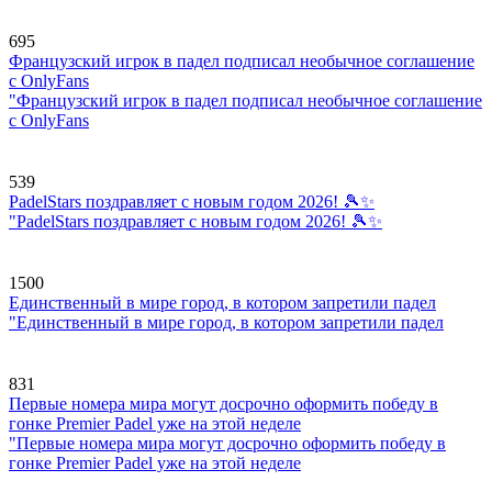
695
Французский игрок в падел подписал необычное соглашение
с OnlyFans
"Французский игрок в падел подписал необычное соглашение
с OnlyFans
539
PadelStars поздравляет с новым годом 2026! 🎾✨
"PadelStars поздравляет с новым годом 2026! 🎾✨
1500
Единственный в мире город, в котором запретили падел
"Единственный в мире город, в котором запретили падел
831
Первые номера мира могут досрочно оформить победу в
гонке Premier Padel уже на этой неделе
"Первые номера мира могут досрочно оформить победу в
гонке Premier Padel уже на этой неделе