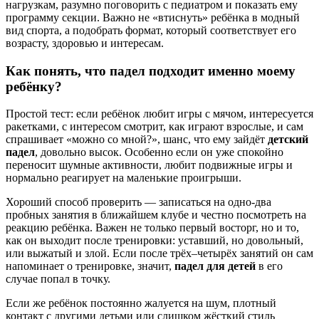
нагрузкам, разумно поговорить с педиатром и показать ему
программу секции. Важно не «втиснуть» ребёнка в модный
вид спорта, а подобрать формат, который соответствует его
возрасту, здоровью и интересам.
Как понять, что падел подходит именно моему
ребёнку?
Простой тест: если ребёнок любит игры с мячом, интересуется
ракетками, с интересом смотрит, как играют взрослые, и сам
спрашивает «можно со мной?», шанс, что ему зайдёт
детский
падел
, довольно высок. Особенно если он уже спокойно
переносит шумные активности, любит подвижные игры и
нормально реагирует на маленькие проигрыши.
Хороший способ проверить — записаться на одно‑два
пробных занятия в ближайшем клубе и честно посмотреть на
реакцию ребёнка. Важен не только первый восторг, но и то,
как он выходит после тренировки: уставший, но довольный,
или выжатый и злой. Если после трёх–четырёх занятий он сам
напоминает о тренировке, значит,
падел для детей
в его
случае попал в точку.
Если же ребёнок постоянно жалуется на шум, плотный
контакт с другими детьми или слишком жёсткий стиль