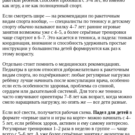
ракеткой ребёнок способен пробовать с 3–4 лет, но именно
как игру, а не как полноценный спорт.
Если смотреть шире — на рекомендации по ракеточным
видам спорта вообще, — специалисты по теннису и детскому
спорту обычно называют вилку 4–7 лет: ранние игровые
занятия возможны уже с 4–5, а более серьёзные тренировки
чаще стартуют в 6–7. Это касается и тенниса, и падела: тонкая
координация, внимание и способность удерживать простые
инструкции у большинства детей формируются как раз к
этому возрасту.
Отдельно стоит помнить о медицинских рекомендациях.
Педиатры в целом относятся доброжелательно к ракеточным
видам спорта, но подчёркивают: любые регулярные нагрузки
ребёнку лучше начинать после консультации врача, особенно
если есть особенности здоровья, проблемы со спиной,
сердцем или дыхательной системой. Для того же тенниса
часто озвучивают ориентиры 7–8 лет как возраст, когда можно
смело наращивать нагрузку, но опять же — все дети разные.
Если всё свести, получается рабочая схема.
Падел для детей
в
формате «первые шаги и игры на корте» можно начинать с 4–
5 лет, если ребёнок здоров, активен и ему самому интересно.
Регулярные тренировки 1–2 раза в неделю в группе — чаще
всего с 5–6 лет. А уже более серьёзные занятия с акцентом на