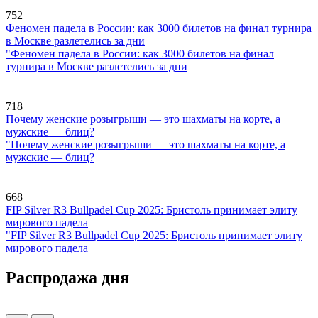
752
Феномен падела в России: как 3000 билетов на финал турнира
в Москве разлетелись за дни
"Феномен падела в России: как 3000 билетов на финал
турнира в Москве разлетелись за дни
718
Почему женские розыгрыши — это шахматы на корте, а
мужские — блиц?
"Почему женские розыгрыши — это шахматы на корте, а
мужские — блиц?
668
FIP Silver R3 Bullpadel Cup 2025: Бристоль принимает элиту
мирового падела
"FIP Silver R3 Bullpadel Cup 2025: Бристоль принимает элиту
мирового падела
Распродажа дня