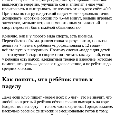
выплеснуть энергию, улучшить сон и аппетит, а ещё учат
проигрывать и выигрывать, не ломаясь от каждого счёта 40:0.
При этом по нагрузке
детский падел
можно довольно точно
дозировать: короткие сессии по 45–60 минут, больше игровых
элементов, меньше «строя» и монотонных упражнений — и
спорт перестаёт быть тяжёлой обязанностью.
Конечно, как и у любого вида спорта, есть нюансы.
Переизбыток объёма, ранняя гонка за результатом, попытка
делать из 7‑летнего ребёнка «профессионала к 12 годам» —
всё это путь к выгоранию. Поэтому слоган «
падел для детей
— это лучший старт в спорт» стоит читать так: лучший, если
у ребёнка есть выбор, адекватный тренер и взрослые, которые
помнят, что цель — здоровье и удовольствие, а не рейтинг до
средних классов.
Как понять, что ребёнок готов к
паделу
Даже если клуб пишет «берём всех с 5 лет», это не значит, что
любой конкретный ребёнок обязан срочно выходить на корт.
Возраст по паспорту — только часть картины. Гораздо важнее,
насколько ребёнок физически и эмоционально готов к тому,