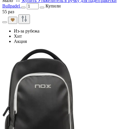
Мало
Купить Утяжелитель в ручку для падел-ракетки
Bullpadel
Купили
55 раз
Из-за рубежа
Хит
Акция