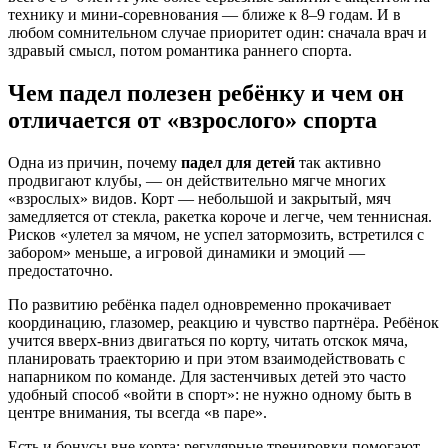
технику и мини‑соревнования — ближе к 8–9 годам. И в
любом сомнительном случае приоритет один: сначала врач и
здравый смысл, потом романтика раннего спорта.
Чем падел полезен ребёнку и чем он
отличается от «взрослого» спорта
Одна из причин, почему
падел для детей
так активно
продвигают клубы, — он действительно мягче многих
«взрослых» видов. Корт — небольшой и закрытый, мяч
замедляется от стекла, ракетка короче и легче, чем теннисная.
Рисков «улетел за мячом, не успел затормозить, встретился с
забором» меньше, а игровой динамики и эмоций —
предостаточно.
По развитию ребёнка падел одновременно прокачивает
координацию, глазомер, реакцию и чувство партнёра. Ребёнок
учится вверх-вниз двигаться по корту, читать отскок мяча,
планировать траекторию и при этом взаимодействовать с
напарником по команде. Для застенчивых детей это часто
удобный способ «войти в спорт»: не нужно одному быть в
центре внимания, ты всегда «в паре».
Есть и бонусы вне корта: регулярные тренировки помогают