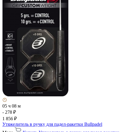
05 ч 08 м
- 278 ₽
1 856 ₽
Утяжелитель в ручку для падел-ракетки Bullpadel