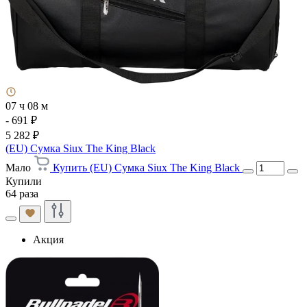
07 ч 08 м
- 691 ₽
5 282 ₽
(EU) Сумка Siux The King Black
Мало
Купить (EU) Сумка Siux The King Black
Купили
64 раза
Акция