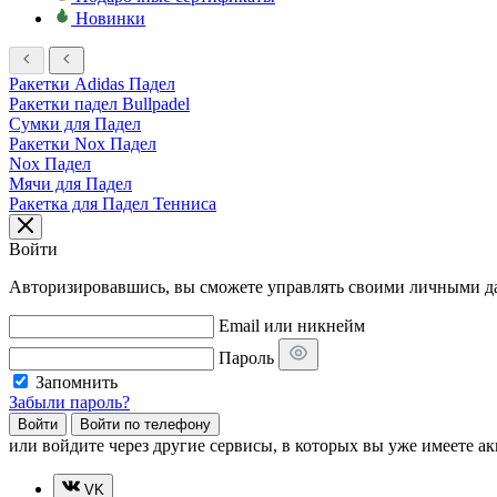
Новинки
Ракетки Adidas Падел
Ракетки падел Bullpadel
Сумки для Падел
Ракетки Nox Падел
Nox Падел
Мячи для Падел
Ракетка для Падел Тенниса
Войти
Авторизировавшись, вы сможете управлять своими личными дан
Email или никнейм
Пароль
Запомнить
Забыли пароль?
Войти
Войти по телефону
или
войдите через другие сервисы, в которых вы уже имеете ак
VK