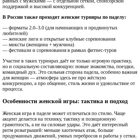
равных с мужскими — с отдельной сеткой, спонсорской
поддержкой и высокой конкуренцией.
В России также проходят женские турниры по паделу:
— форматы 2.0–3.0 (для начинающих и продвинутых
любителей)
— женские лиги и открытые клубные соревнования
— миксты (женщина + мужчина)
— фестивали и соревнования в рамках фитнес-туров
Участие в таких турнирах даёт не только игровую практику,
но и социальную составляющую: новые знакомства, поездки,
командный дух. Это сильная сторона падела, особенно важная
для женщин — атмосфера здесь не про жёсткую
конкуренцию, а про общение, стиль жизни и удовольствие от
процесса.
Особенности женской игры: тактика и подход
Женская игра в паделе может отличаться по стилю. Чаще
акцент делается на технику, тактику и позиционную
грамотность, а не на силовые удары. Это даёт интересный
ритм розыгрышей: меньше хаотичных атак, больше
продуманных движений, умных перебросов и работы у сетки.