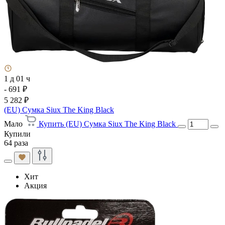
1 д 01 ч
- 691 ₽
5 282 ₽
(EU) Сумка Siux The King Black
Мало
Купить (EU) Сумка Siux The King Black
Купили
64 раза
Хит
Акция