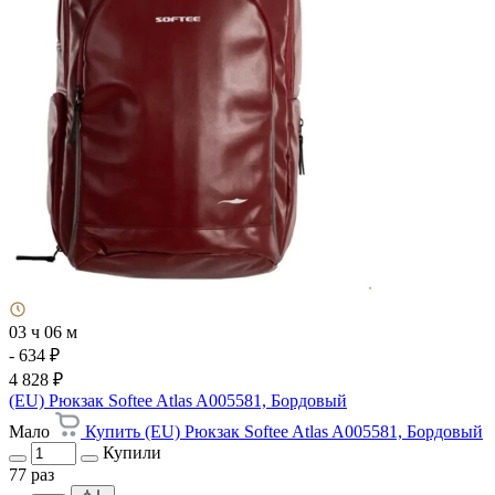
03 ч 06 м
- 634 ₽
4 828 ₽
(EU) Рюкзак Softee Atlas A005581, Бордовый
Мало
Купить (EU) Рюкзак Softee Atlas A005581, Бордовый
Купили
77 раз