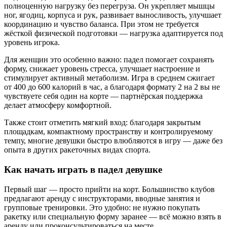
полноценную нагрузку без перегруза. Он укрепляет мышцы
ног, ягодиц, корпуса и рук, развивает выносливость, улучшает
координацию и чувство баланса. При этом не требуется
жёсткой физической подготовки — нагрузка адаптируется под
уровень игрока.
Для женщин это особенно важно: падел помогает сохранять
форму, снижает уровень стресса, улучшает настроение и
стимулирует активный метаболизм. Игра в среднем сжигает
от 400 до 600 калорий в час, а благодаря формату 2 на 2 вы не
чувствуете себя один на корте — партнёрская поддержка
делает атмосферу комфортной.
Также стоит отметить мягкий вход: благодаря закрытым
площадкам, компактному пространству и контролируемому
темпу, многие девушки быстро влюбляются в игру — даже без
опыта в других ракеточных видах спорта.
Как начать играть в падел девушке
Первый шаг — просто прийти на корт. Большинство клубов
предлагают аренду с инструкторами, вводные занятия и
групповые тренировки. Это удобно: не нужно покупать
ракетку или специальную форму заранее — всё можно взять в
аренду или проконсультироваться на месте.