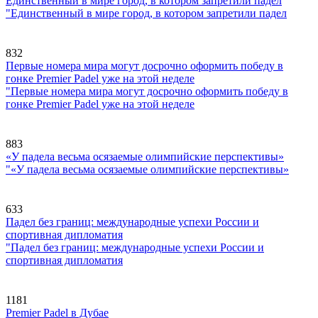
Единственный в мире город, в котором запретили падел
"Единственный в мире город, в котором запретили падел
832
Первые номера мира могут досрочно оформить победу в
гонке Premier Padel уже на этой неделе
"Первые номера мира могут досрочно оформить победу в
гонке Premier Padel уже на этой неделе
883
«У падела весьма осязаемые олимпийские перспективы»
"«У падела весьма осязаемые олимпийские перспективы»
633
Падел без границ: международные успехи России и
спортивная дипломатия
"Падел без границ: международные успехи России и
спортивная дипломатия
1181
Premier Padel в Дубае