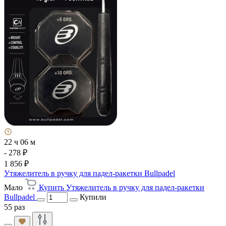
22 ч 06 м
- 278 ₽
1 856 ₽
Утяжелитель в ручку для падел-ракетки Bullpadel
Мало
Купить Утяжелитель в ручку для падел-ракетки
Bullpadel
Купили
55 раз