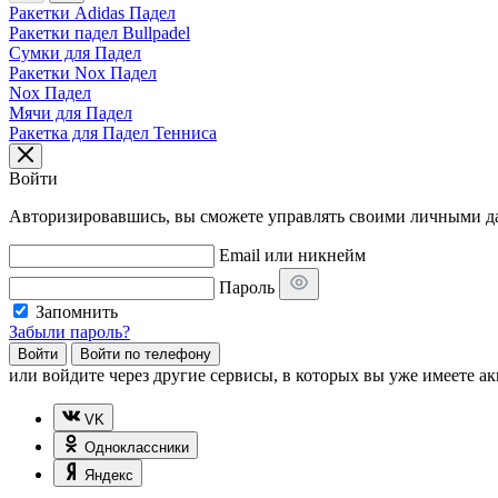
Ракетки Adidas Падел
Ракетки падел Bullpadel
Сумки для Падел
Ракетки Nox Падел
Nox Падел
Мячи для Падел
Ракетка для Падел Тенниса
Войти
Авторизировавшись, вы сможете управлять своими личными дан
Email или никнейм
Пароль
Запомнить
Забыли пароль?
Войти
Войти по телефону
или
войдите через другие сервисы, в которых вы уже имеете ак
VK
Одноклассники
Яндекс