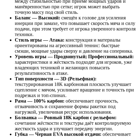
между стабильностью при приёме мощных ударов и
манёвренностью при сетке; игрок может выбрать
точную массу под свой стиль.
Баланс — Высокий:
смещён к голове для усиления
инерции при замахе, что повышает скорость мяча и силу
подачи, при этом требует от игрока уверенного контроля
техники.
Стиль игры — Атака:
конструкция и материалы
ориентированы на агрессивный теннис: быстрые
смэши, мощные удары сверху и давление на соперника.
Уровень игры — Продвинутый; Профессиональный:
характеристики и жёсткость подходят для игроков, уже
владеющих техникой и желающих повысить
результативность в атаке.
Тип поверхности — 3D (Рельефная):
текстурированная 18K карбоновая плоскость улучшает
сцепление с мячом, усиливает вращение и точность при
подрезках и топ-спинах.
Рама — 100% карбон:
обеспечивает прочность,
отзывчивость и сохранение формы ракетки под
нагрузкой, увеличивая ресурс использования.
Болванка — Ровный 18K карбон с рельефом:
сочетание жёсткости и текстуры даёт контролируемую
жесткость удара и улучшает передачу энергии.
Губка — Черная EVA высокой отдачи:
обеспечивает