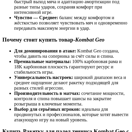
быстрый выход мяча и адаптацию амортизации под
разные типы ударов, сохраняя комфорт при
интенсивной игре.
Чувство — Среднее:
баланс между комфортом и
жёсткостью позволяет чувствовать мяч и одновременно
передавать максимум энергии в удар.
Почему стоит купить товар-
Kombat Geo
Для доминирования в атаке:
Kombat Geo создана,
чтобы давить на соперника за счёт силы и спина.
Премиальные материалы:
100% карбоновая рама и
18K карбоновая плоскость гарантируют ресурс и
стабильность игры.
Универсальность настроек:
широкий диапазон веса и
среднее ощущение делают ракетку подходящей для
разных стилей агрессии.
Производительность в матчах:
сочетание мощности,
контроля и спина повышает шансы на закрытие
розыгрыша в ключевые моменты.
Выбор для серьёзных игроков:
идеальна для
продвинутых и профессионалов, которые хотят вывести
атакующую игру на новый уровень.
Купить Ракетку для падел тенниса Kombat Geo с