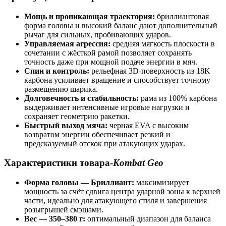
Мощь и проникающая траектория:
бриллиантовая
форма головы и высокий баланс дают дополнительный
рычаг для сильных, пробивающих ударов.
Управляемая агрессия:
средняя мягкость плоскости в
сочетании с жёсткой рамой позволяет сохранять
точность даже при мощной подаче энергии в мяч.
Спин и контроль:
рельефная 3D-поверхность из 18K
карбона усиливает вращение и способствует точному
размещению шарика.
Долговечность и стабильность:
рама из 100% карбона
выдерживает интенсивные игровые нагрузки и
сохраняет геометрию ракетки.
Быстрый выход мяча:
черная EVA с высоким
возвратом энергии обеспечивает резкий и
предсказуемый отскок при атакующих ударах.
Характеристики товара-
Kombat Geo
Форма головы — Бриллиант:
максимизирует
мощность за счёт сдвига центра ударной зоны к верхней
части, идеально для атакующего стиля и завершения
розыгрышей смэшами.
Вес — 350–380 г:
оптимальный диапазон для баланса