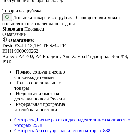
поступления товара на склад.
Товар из-за рубежа
Доставка товара из-за рубежа. Срок доставки может
составлять от 25 календарных дней.
Shopotam
Продавец
О магазине
О магазине:
Deste FZ-LLC/ ДЕСТЕ ФЗ-ЛЛС
ИНН 9909699262
Адрес / А4-402, А4 Билдинг, Аль-Хамра Индастриал Зон-ФЗ,
РЭХ
Прямое сотрудничество
с производителями
Только оригинальные
товары
Недорогая и быстрая
доставка по всей России
Реферальная программа
и кешбэк за покупки
Смотреть
Другие ракетки для падел тенниса
количество
которых
2578
Смотреть
Аксессуары
количество которых
888