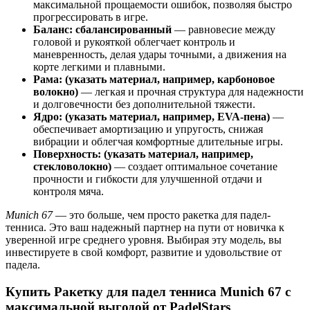
максимальной прощаемости ошибок, позволяя быстро
прогрессировать в игре.
Баланс: сбалансированный
— равновесие между
головой и рукояткой облегчает контроль и
маневренность, делая удары точными, а движения на
корте легкими и плавными.
Рама: (указать материал, например, карбоновое
волокно)
— легкая и прочная структура для надежности
и долговечности без дополнительной тяжести.
Ядро: (указать материал, например, EVA-пена)
—
обеспечивает амортизацию и упругость, снижая
вибрации и облегчая комфортные длительные игры.
Поверхность: (указать материал, например,
стекловолокно)
— создает оптимальное сочетание
прочности и гибкости для улучшенной отдачи и
контроля мяча.
Munich 67
— это больше, чем просто ракетка для падел-
тенниса. Это ваш надежный партнер на пути от новичка к
уверенной игре среднего уровня. Выбирая эту модель, вы
инвестируете в свой комфорт, развитие и удовольствие от
падела.
Купить Ракетку для падел тенниса Munich 67 с
максимальной выгодой от PadelStars