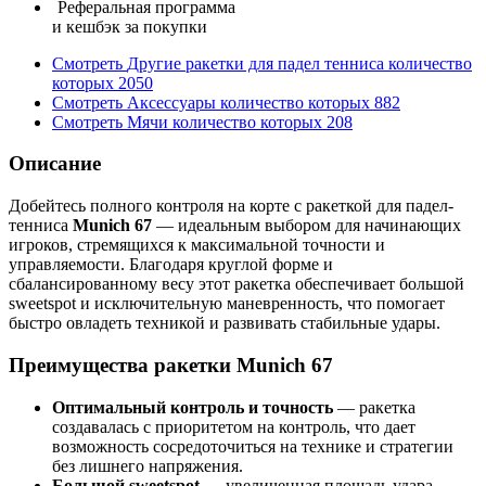
Реферальная программа
и кешбэк за покупки
Смотреть
Другие ракетки для падел тенниса
количество
которых
2050
Смотреть
Аксессуары
количество которых
882
Смотреть
Мячи
количество которых
208
Описание
Добейтесь полного контроля на корте с ракеткой для падел-
тенниса
Munich 67
— идеальным выбором для начинающих
игроков, стремящихся к максимальной точности и
управляемости. Благодаря круглой форме и
сбалансированному весу этот ракетка обеспечивает большой
sweetspot и исключительную маневренность, что помогает
быстро овладеть техникой и развивать стабильные удары.
Преимущества ракетки Munich 67
Оптимальный контроль и точность
— ракетка
создавалась с приоритетом на контроль, что дает
возможность сосредоточиться на технике и стратегии
без лишнего напряжения.
Большой sweetspot
— увеличенная площадь удара