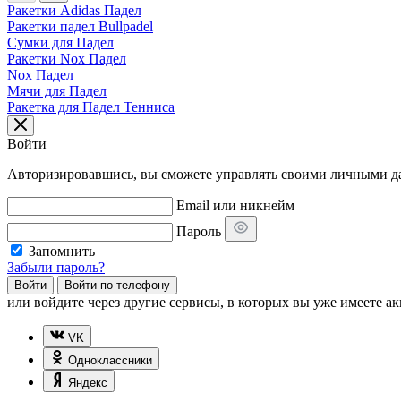
Ракетки Adidas Падел
Ракетки падел Bullpadel
Сумки для Падел
Ракетки Nox Падел
Nox Падел
Мячи для Падел
Ракетка для Падел Тенниса
Войти
Авторизировавшись, вы сможете управлять своими личными дан
Email или никнейм
Пароль
Запомнить
Забыли пароль?
Войти
Войти по телефону
или
войдите через другие сервисы, в которых вы уже имеете ак
VK
Одноклассники
Яндекс