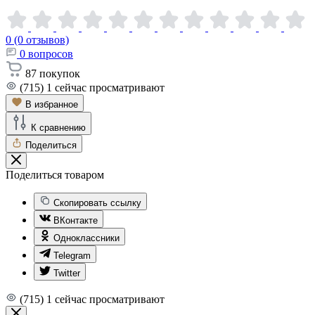
0 (0 отзывов)
0
вопросов
87
покупок
(715)
1
сейчас просматривают
В избранное
К сравнению
Поделиться
Поделиться товаром
Скопировать ссылку
ВКонтакте
Одноклассники
Telegram
Twitter
(715)
1
сейчас просматривают