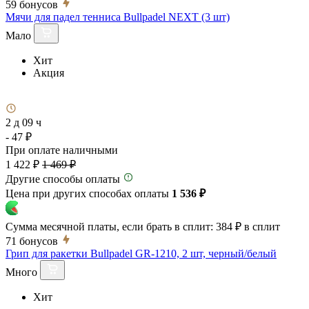
59
бонусов
Мячи для падел тенниса Bullpadel NEXT (3 шт)
Мало
Хит
Акция
2 д 09 ч
- 47 ₽
При оплате наличными
1 422 ₽
1 469 ₽
Другие способы оплаты
Цена при других способах оплаты
1 536 ₽
Сумма месячной платы, если брать в сплит:
384 ₽
в сплит
71
бонусов
Грип для ракетки Bullpadel GR-1210, 2 шт, черный/белый
Много
Хит