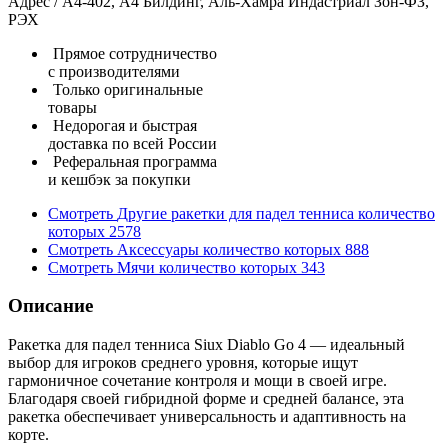
Адрес / А4-402, А4 Билдинг, Аль-Хамра Индастриал Зон-ФЗ,
РЭХ
Прямое сотрудничество
с производителями
Только оригинальные
товары
Недорогая и быстрая
доставка по всей России
Реферальная программа
и кешбэк за покупки
Смотреть
Другие ракетки для падел тенниса
количество
которых
2578
Смотреть
Аксессуары
количество которых
888
Смотреть
Мячи
количество которых
343
Описание
Ракетка для падел тенниса Siux Diablo Go 4 — идеальный
выбор для игроков среднего уровня, которые ищут
гармоничное сочетание контроля и мощи в своей игре.
Благодаря своей гибридной форме и средней балансе, эта
ракетка обеспечивает универсальность и адаптивность на
корте.