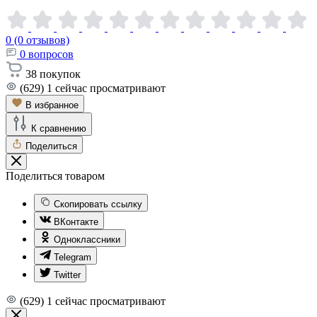
0 (0 отзывов)
0
вопросов
38
покупок
(629)
1
сейчас просматривают
В избранное
К сравнению
Поделиться
Поделиться товаром
Скопировать ссылку
ВКонтакте
Одноклассники
Telegram
Twitter
(629)
1
сейчас просматривают