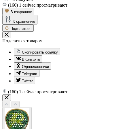
(160)
1
сейчас просматривают
В избранное
К сравнению
Поделиться
Поделиться товаром
Скопировать ссылку
ВКонтакте
Одноклассники
Telegram
Twitter
(160)
1
сейчас просматривают