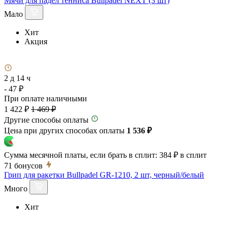
Мячи для падел тенниса Bullpadel NEXT (3 шт)
Мало
Хит
Акция
2 д 14 ч
- 47 ₽
При оплате наличными
1 422 ₽
1 469 ₽
Другие способы оплаты
Цена при других способах оплаты
1 536 ₽
Сумма месячной платы, если брать в сплит:
384 ₽
в сплит
71
бонусов
Грип для ракетки Bullpadel GR-1210, 2 шт, черный/белый
Много
Хит