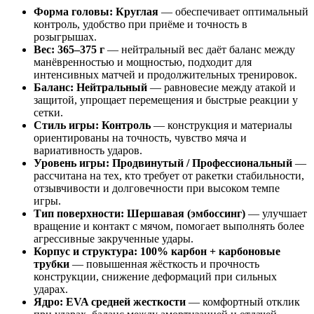
Форма головы: Круглая
— обеспечивает оптимальный
контроль, удобство при приёме и точность в
розыгрышах.
Вес: 365–375 г
— нейтральный вес даёт баланс между
манёвренностью и мощностью, подходит для
интенсивных матчей и продолжительных тренировок.
Баланс: Нейтральный
— равновесие между атакой и
защитой, упрощает перемещения и быстрые реакции у
сетки.
Стиль игры: Контроль
— конструкция и материалы
ориентированы на точность, чувство мяча и
вариативность ударов.
Уровень игры: Продвинутый / Профессиональный
—
рассчитана на тех, кто требует от ракетки стабильности,
отзывчивости и долговечности при высоком темпе
игры.
Тип поверхности: Шершавая (эмбоссинг)
— улучшает
вращение и контакт с мячом, помогает выполнять более
агрессивные закрученные удары.
Корпус и структура: 100% карбон + карбоновые
трубки
— повышенная жёсткость и прочность
конструкции, снижение деформаций при сильных
ударах.
Ядро: EVA средней жесткости
— комфортный отклик