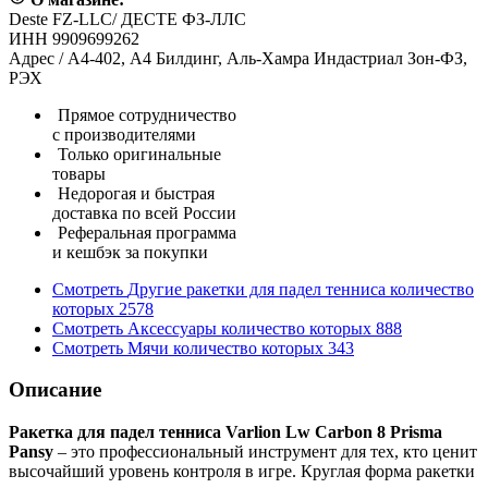
Deste FZ-LLC/ ДЕСТЕ ФЗ-ЛЛС
ИНН 9909699262
Адрес / А4-402, А4 Билдинг, Аль-Хамра Индастриал Зон-ФЗ,
РЭХ
Прямое сотрудничество
с производителями
Только оригинальные
товары
Недорогая и быстрая
доставка по всей России
Реферальная программа
и кешбэк за покупки
Смотреть
Другие ракетки для падел тенниса
количество
которых
2578
Смотреть
Аксессуары
количество которых
888
Смотреть
Мячи
количество которых
343
Описание
Ракетка для падел тенниса Varlion Lw Carbon 8 Prisma
Pansy
– это профессиональный инструмент для тех, кто ценит
высочайший уровень контроля в игре. Круглая форма ракетки