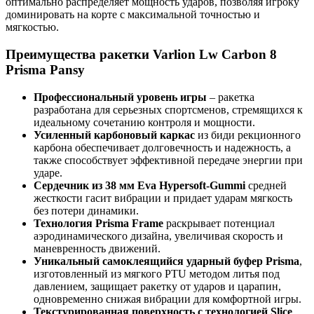
оптимально распределяет мощность ударов, позволяя игроку
доминировать на корте с максимальной точностью и
мягкостью.
Преимущества ракетки Varlion Lw Carbon 8
Prisma Pansy
Профессиональный уровень игры
– ракетка
разработана для серьезных спортсменов, стремящихся к
идеальному сочетанию контроля и мощности.
Усиленный карбоновый каркас
из биди рекционного
карбона обеспечивает долговечность и надежность, а
также способствует эффективной передаче энергии при
ударе.
Сердечник из 38 мм Eva Hypersoft-Gummi
средней
жесткости гасит вибрации и придает ударам мягкость
без потери динамики.
Технология Prisma Frame
раскрывает потенциал
аэродинамического дизайна, увеличивая скорость и
маневренность движений.
Уникальный самоклеящийся ударный буфер Prisma
,
изготовленный из мягкого PTU методом литья под
давлением, защищает ракетку от ударов и царапин,
одновременно снижая вибрации для комфортной игры.
Текстурированная поверхность с технологией Slice