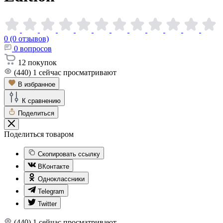
0 (0 отзывов)
0
вопросов
12
покупок
(440)
1
сейчас просматривают
В избранное
К сравнению
Поделиться
Поделиться товаром
Скопировать ссылку
ВКонтакте
Одноклассники
Telegram
Twitter
(440)
1
сейчас просматривают