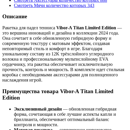
Смотреть
Аксессуары
количество которых
888
Смотреть
Мячи
количество которых
343
Описание
Ракетка для падел тенниса
Vibor-A Titan Limited Edition
—
это вершина инноваций и дизайна в коллекции 2024 года.
Она сочетает в себе обновленную гибридную форму и
современную текстуру с матовым эффектом, создавая
неповторимый стиль и комфорт в игре. Благодаря
уникальному составу из 12K трёхслойного углеродного
волокна и профессиональному мультислойному EVA
сердечнику, эта ракетка обеспечивает исключительную
прочность, контроль и мощность. В комплекте идет стильная
коробка с необходимыми аксессуарами для полноценного
наслаждения игрой.
Преимущества товара Vibor-A Titan Limited
Edition
Эксклюзивный дизайн
— обновленная гибридная
форма, сочетающая в себе лучшие аспекты капли и
бриллианта, обеспечивает оптимальный баланс
контроля и мощности.
Матовая текстура
— современное шероховатое