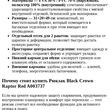
Материалы — EVA 30% / PVC 70% (наружный),
полиэстер 100% (внутренний)
: сочетание обеспечивает
ударозащиту и водоотталкивающие свойства с мягкой
внутренней отделкой, безопасной для экипировки.
Размеры — 31×20×49 см
: компактный, но
вместительный формат, который помещается в
багажные отделения и при этом вмещает все
необходимое.
Отдельный отсек для 2 ракеток
: защищает ракетки от
царапин и деформации, позволяет быстро достать
нужную ракетку.
Просторное центральное отделение
: вмещает одежду и
аксессуары, сохраняет форму и упрощает укладку.
Нижний карман для обуви
: изолирует грязную или
влажную обувь от остального содержимого.
Внешние карманы
: удобны для мелочей — ключей,
телефона, энергетических батончиков.
Почему стоит купить Рюкзак Black Crown
Raptor Red A003737
Если вы цените надежную защиту снаряжения, продуманную
внутреннюю планировку и комфорт при переноске — этот
рюкзак сочетает все необходимые функции для активного
игрока в падел.