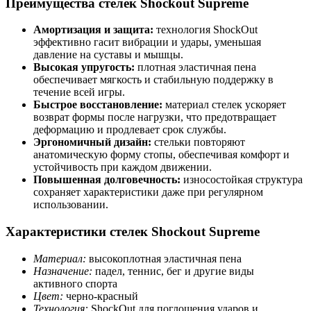
Преимущества стелек Shockout Supreme
Амортизация и защита:
технология ShockOut
эффективно гасит вибрации и удары, уменьшая
давление на суставы и мышцы.
Высокая упругость:
плотная эластичная пена
обеспечивает мягкость и стабильную поддержку в
течение всей игры.
Быстрое восстановление:
материал стелек ускоряет
возврат формы после нагрузки, что предотвращает
деформацию и продлевает срок службы.
Эргономичный дизайн:
стельки повторяют
анатомическую форму стопы, обеспечивая комфорт и
устойчивость при каждом движении.
Повышенная долговечность:
износостойкая структура
сохраняет характеристики даже при регулярном
использовании.
Характеристики стелек Shockout Supreme
Материал:
высокоплотная эластичная пена
Назначение:
падел, теннис, бег и другие виды
активного спорта
Цвет:
черно-красный
Технология:
ShockOut для поглощения ударов и