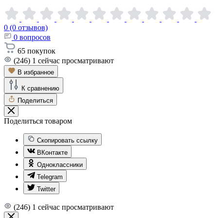
0 (0 отзывов)
0
вопросов
65
покупок
(246)
1
сейчас просматривают
В избранное
К сравнению
Поделиться
Поделиться товаром
Скопировать ссылку
ВКонтакте
Одноклассники
Telegram
Twitter
(246)
1
сейчас просматривают