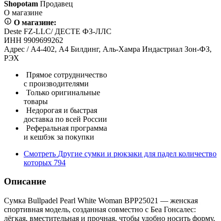
Shopotam
Продавец
О магазине
О магазине:
Deste FZ-LLC/ ДЕСТЕ ФЗ-ЛЛС
ИНН 9909699262
Адрес / А4-402, А4 Билдинг, Аль-Хамра Индастриал Зон-ФЗ,
РЭХ
Прямое сотрудничество
с производителями
Только оригинальные
товары
Недорогая и быстрая
доставка по всей России
Реферальная программа
и кешбэк за покупки
Смотреть
Другие сумки и рюкзаки для падел
количество
которых
794
Описание
Сумка Bullpadel Pearl White Woman BPP25021 — женская
спортивная модель, созданная совместно с Беа Гонсалес:
лёгкая, вместительная и прочная, чтобы удобно носить форму,