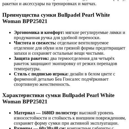
ракетки и аксессуары на тренировках и матчах.
Преимущества сумки Bullpadel Pearl White
Woman BPP25021
Эргономика и комфорт:
мягкие регулируемые лямки и
продуманная ручка для удобной переноски.
Чистота и свежесть:
отдельное вентилируемое
отделение для обуви или грязной формы предотвращает
запахи и сохраняет остальные вещи чистыми.
Защита ракеток:
два термоотделения для четырёх
ракеток защищают экипировку от резких перепадов
температуры.
Стиль с подписью игрока:
дизайн в белом цвете с
фирменной деталью Беа Гонсалес подчёркивает
спортивную женственность.
Характеристики сумки Bullpadel Pearl White
Woman BPP25021
Материал — 1680D полиэстер:
высокий уровень
износостойкости и стойкость к внешним повреждениям,
сохраняет форму сумки при активной эксплуатации.
Размеры — 60×30×40 см:
компактные габариты с