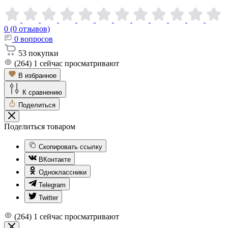
0 (0 отзывов)
0
вопросов
53
покупки
(264)
1
сейчас просматривают
В избранное
К сравнению
Поделиться
Поделиться товаром
Скопировать ссылку
ВКонтакте
Одноклассники
Telegram
Twitter
(264)
1
сейчас просматривают