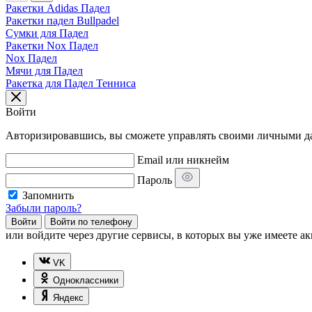
Ракетки Adidas Падел
Ракетки падел Bullpadel
Сумки для Падел
Ракетки Nox Падел
Nox Падел
Мячи для Падел
Ракетка для Падел Тенниса
Войти
Авторизировавшись, вы сможете управлять своими личными дан
Email или никнейм
Пароль
Запомнить
Забыли пароль?
Войти
Войти по телефону
или
войдите через другие сервисы, в которых вы уже имеете ак
VK
Одноклассники
Яндекс