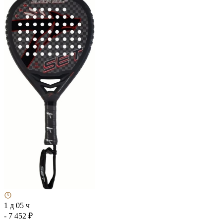
1 д 05 ч
- 7 452 ₽