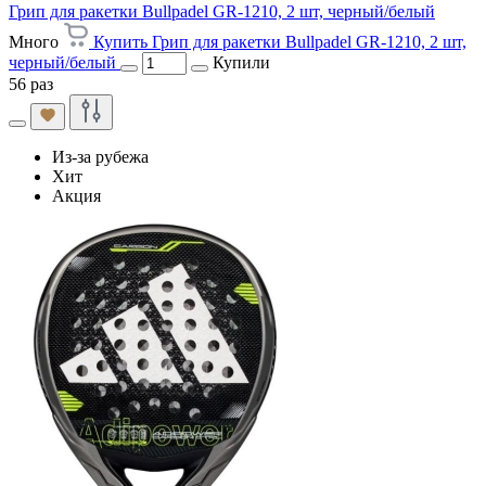
Грип для ракетки Bullpadel GR-1210, 2 шт, черный/белый
Много
Купить Грип для ракетки Bullpadel GR-1210, 2 шт,
черный/белый
Купили
56 раз
Из-за рубежа
Хит
Акция