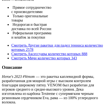
Прямое сотрудничество
с производителями
Только оригинальные
товары
Недорогая и быстрая
доставка по всей России
Реферальная программа
и кешбэк за покупки
Смотреть
Другие ракетки для падел тенниса
количество
которых
2578
Смотреть
Аксессуары
количество которых
888
Смотреть
Мячи
количество которых
343
Описание
Heroe's 2023 #Venom
— это ракетка каплевидной формы,
разработанная для мощной игры с высоким контролем
благодаря широкому пятну. VENOM был разработан для
игроков среднего и средне-высокого уровня. Дека
изготовлена ​​из карбона Textreme с супермягким черным
резиновым сердечником Eva, рама — из 100% углеродного
волокна.