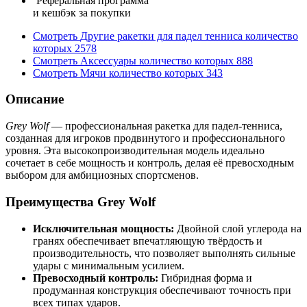
Реферальная программа
и кешбэк за покупки
Смотреть
Другие ракетки для падел тенниса
количество
которых
2578
Смотреть
Аксессуары
количество которых
888
Смотреть
Мячи
количество которых
343
Описание
Grey Wolf
— профессиональная ракетка для падел-тенниса,
созданная для игроков продвинутого и профессионального
уровня. Эта высокопроизводительная модель идеально
сочетает в себе мощность и контроль, делая её превосходным
выбором для амбициозных спортсменов.
Преимущества Grey Wolf
Исключительная мощность:
Двойной слой углерода на
гранях обеспечивает впечатляющую твёрдость и
производительность, что позволяет выполнять сильные
удары с минимальным усилием.
Превосходный контроль:
Гибридная форма и
продуманная конструкция обеспечивают точность при
всех типах ударов.