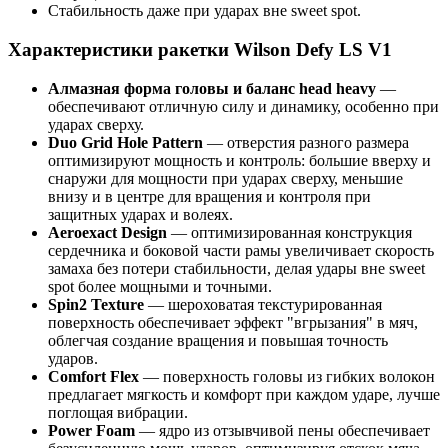
Стабильность даже при ударах вне sweet spot.
Характеристики ракетки Wilson Defy LS V1
Алмазная форма головы и баланс head heavy
—
обеспечивают отличную силу и динамику, особенно при
ударах сверху.
Duo Grid Hole Pattern
— отверстия разного размера
оптимизируют мощность и контроль: большие вверху и
снаружи для мощности при ударах сверху, меньшие
внизу и в центре для вращения и контроля при
защитных ударах и волеях.
Aeroexact Design
— оптимизированная конструкция
сердечника и боковой части рамы увеличивает скорость
замаха без потери стабильности, делая удары вне sweet
spot более мощными и точными.
Spin2 Texture
— шероховатая текстурированная
поверхность обеспечивает эффект "вгрызания" в мяч,
облегчая создание вращения и повышая точность
ударов.
Comfort Flex
— поверхность головы из гибких волокон
предлагает мягкость и комфорт при каждом ударе, лучше
поглощая вибрации.
Power Foam
— ядро из отзывчивой пены обеспечивает