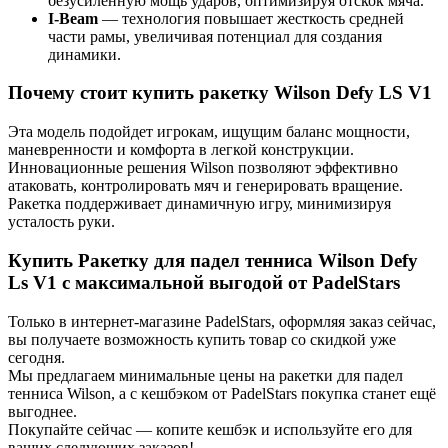
безусиленную мощь ударов, оптимизируя отскок мяча.
I-Beam
— технология повышает жесткость средней
части рамы, увеличивая потенциал для создания
динамики.
Почему стоит купить ракетку Wilson Defy LS V1
Эта модель подойдет игрокам, ищущим баланс мощности,
маневренности и комфорта в легкой конструкции.
Инновационные решения Wilson позволяют эффективно
атаковать, контролировать мяч и генерировать вращение.
Ракетка поддерживает динамичную игру, минимизируя
усталость руки.
Купить Ракетку для падел тенниса Wilson Defy
Ls V1 с максимальной выгодой от PadelStars
Только в интернет-магазине PadelStars, оформляя заказ сейчас,
вы получаете возможность купить товар со скидкой уже
сегодня.
Мы предлагаем минимальные цены на ракетки для падел
тенниса Wilson, а с кешбэком от PadelStars покупка станет ещё
выгоднее.
Покупайте сейчас — копите кешбэк и используйте его для
ваших следующих заказов!