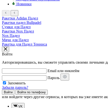
Новинки
Ракетки Adidas Падел
Ракетки падел Bullpadel
Сумки для Падел
Ракетки Nox Падел
Nox Падел
Мячи для Падел
Ракетка для Падел Тенниса
Войти
Авторизировавшись, вы сможете управлять своими личными дан
Email или никнейм
Пароль
Запомнить
Забыли пароль?
Войти
Войти по телефону
или
войдите через другие сервисы, в которых вы уже имеете ак
VK