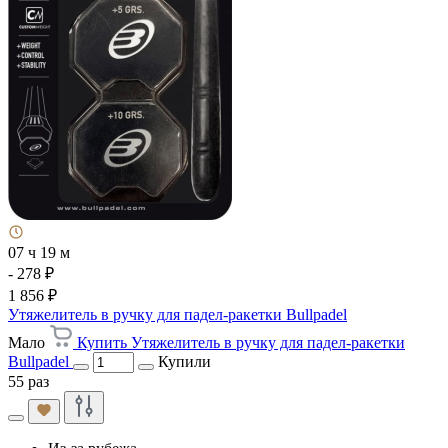
07 ч 19 м
- 278 ₽
1 856 ₽
Утяжелитель в ручку для падел-ракетки Bullpadel
Мало
Купить Утяжелитель в ручку для падел-ракетки
Bullpadel
Купили
55 раз