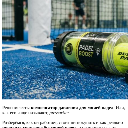
Решение есть:
компенсатор давления для мячей падел
. Или,
как его чаще называют,
pressurizer
.
Разберёмся, как он работает, стоит ли покупать и как реально
продлить срок службы мячей падел
, а не просто создать