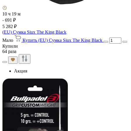
10 ч 19 м
- 691 ₽
5 282 ₽
(EU) Сумка Siux The King Black
Мало
Купить (EU) Сумка Siux The King Black
Купили
64 раза
Акция