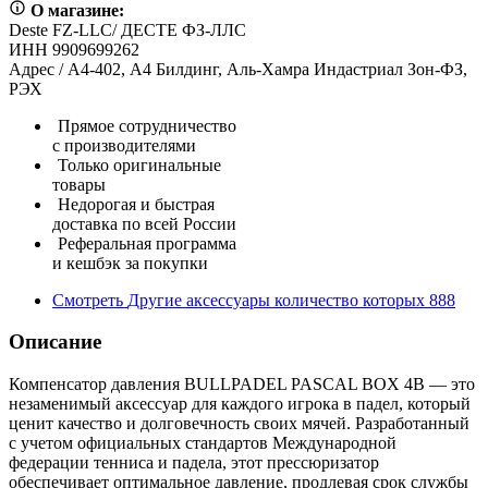
О магазине:
Deste FZ-LLC/ ДЕСТЕ ФЗ-ЛЛС
ИНН 9909699262
Адрес / А4-402, А4 Билдинг, Аль-Хамра Индастриал Зон-ФЗ,
РЭХ
Прямое сотрудничество
с производителями
Только оригинальные
товары
Недорогая и быстрая
доставка по всей России
Реферальная программа
и кешбэк за покупки
Смотреть
Другие аксессуары
количество которых
888
Описание
Компенсатор давления BULLPADEL PASCAL BOX 4B — это
незаменимый аксессуар для каждого игрока в падел, который
ценит качество и долговечность своих мячей. Разработанный
с учетом официальных стандартов Международной
федерации тенниса и падела, этот прессюризатор
обеспечивает оптимальное давление, продлевая срок службы