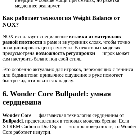
инерции = больше мощи при смэшах, но ракетка
медленнее реагирует.
Как работает технология Weight Balance от
NOX?
NOX использует специальные
вставки из материалов
разной плотности
в раме и внутренних слоях, чтобы точно
позиционировать центр тяжести. В некоторых моделях
предусмотрена
возможность регулировки
— игрок может
сам настроить баланс под свой стиль.
Это особенно актуально для игроков, переходящих с тенниса
или бадминтона: привычное ощущение в руке помогает
быстрее адаптироваться к паделу.
6. Wonder Core Bullpadel: умная
сердцевина
Wonder Core
— флагманская технология сердцевины от
Bullpadel
, представленная в топовых моделях бренда. Если
XTREM Carbon и Dual Spin — это про поверхность, то Wonder
Core работает изнутри.