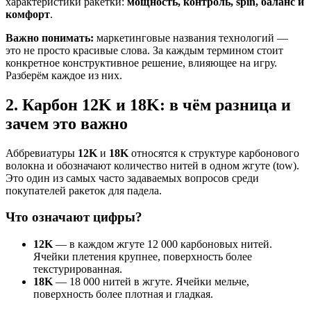
характеристики ракетки:
мощность, контроль, spin, баланс и
комфорт
.
Важно понимать:
маркетинговые названия технологий —
это не просто красивые слова. За каждым термином стоит
конкретное конструктивное решение, влияющее на игру.
Разберём каждое из них.
2. Карбон 12K и 18K: в чём разница и
зачем это важно
Аббревиатуры
12K
и
18K
относятся к структуре карбонового
волокна и обозначают количество нитей в одном жгуте (tow).
Это один из самых часто задаваемых вопросов среди
покупателей ракеток для падела.
Что означают цифры?
12K
— в каждом жгуте 12 000 карбоновых нитей.
Ячейки плетения крупнее, поверхность более
текстурированная.
18K
— 18 000 нитей в жгуте. Ячейки мельче,
поверхность более плотная и гладкая.