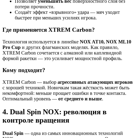
Позволяет
уменьшить вес
поверхностного слоя без
потери прочности.
Создаёт эффект «взрывного» удара — мяч уходит
быстрее при меньших усилиях игрока.
Где применяется XTREM Carbon?
Технология используется в линейке
NOX AT10, NOX ML10
Pro Cup
и других флагманских моделях. Как правило,
XTREM Carbon сочетается с алмазной или каплевидной
формой ракетки — это усиливает мощностной профиль.
Кому подходит?
XTREM Carbon — выбор
агрессивных атакующих игроков
с хорошей техникой. Новичкам такая жёсткость может быть
некомфортной: меньше прощает ошибки в точке контакта.
Оптимальный уровень —
от среднего и выше
.
4. Dual Spin NOX: революция в
контроле вращения
Dual Spin
— одна из самых инновационных технологий