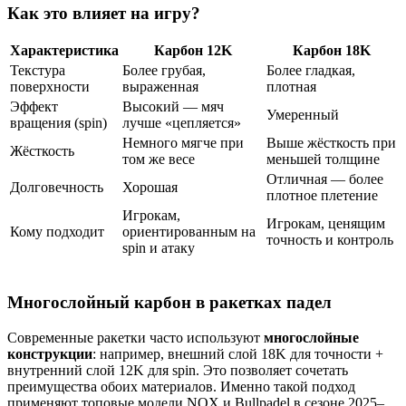
Как это влияет на игру?
Характеристика
Карбон 12K
Карбон 18K
Текстура
Более грубая,
Более гладкая,
поверхности
выраженная
плотная
Эффект
Высокий — мяч
Умеренный
вращения (spin)
лучше «цепляется»
Немного мягче при
Выше жёсткость при
Жёсткость
том же весе
меньшей толщине
Отличная — более
Долговечность
Хорошая
плотное плетение
Игрокам,
Игрокам, ценящим
Кому подходит
ориентированным на
точность и контроль
spin и атаку
Многослойный карбон в ракетках падел
Современные ракетки часто используют
многослойные
конструкции
: например, внешний слой 18K для точности +
внутренний слой 12K для spin. Это позволяет сочетать
преимущества обоих материалов. Именно такой подход
применяют топовые модели NOX и Bullpadel в сезоне 2025–