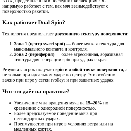
NOX, представленная в последних коллекциях. Она
напрямую работает с тем, как мяч взаимодействует с
поверхностью ракетки.
Как работает Dual Spin?
Технология предполагает
двухзонную текстуру поверхности
:
Зона 1 (центр sweet spot)
— более мягкая текстура для
максимального контакта и контроля.
Зона 2 (периферия)
— более агрессивная, абразивная
текстура для генерации spin при ударах с края.
Результат: игрок получает
spin в любой точке поверхности
, а
не только при идеальном ударе по центру. Это особенно
важно при игре у сетки (volley) и при защитных ударах.
Что это даёт на практике?
Увеличение угла вращения мяча на
15–20%
по
сравнению с однородной поверхностью.
Более предсказуемое поведение мяча при
нестандартных ударах.
Преимущество при игре в условиях ветра или на
медленных кортах.