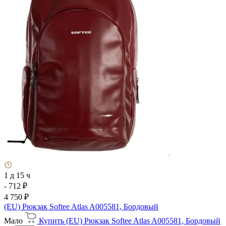
1 д 15 ч
- 712 ₽
4 750 ₽
(EU) Рюкзак Softee Atlas A005581, Бордовый
Мало
Купить (EU) Рюкзак Softee Atlas A005581, Бордовый