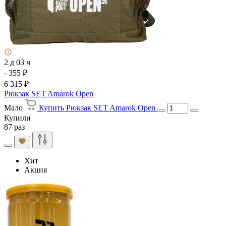
2 д 03 ч
- 355 ₽
6 315 ₽
Рюкзак SET Amarok Open
Мало
Купить Рюкзак SET Amarok Open
Купили
87 раз
Хит
Акция