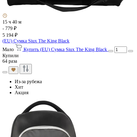
15 ч 40 м
- 779 ₽
5 194 ₽
(EU) Сумка Siux The King Black
Мало
Купить (EU) Сумка Siux The King Black
Купили
64 раза
Из-за рубежа
Хит
Акция