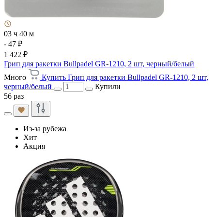
03 ч 40 м
- 47 ₽
1 422 ₽
Грип для ракетки Bullpadel GR-1210, 2 шт, черный/белый
Много
Купить Грип для ракетки Bullpadel GR-1210, 2 шт,
черный/белый
Купили
56 раз
Из-за рубежа
Хит
Акция