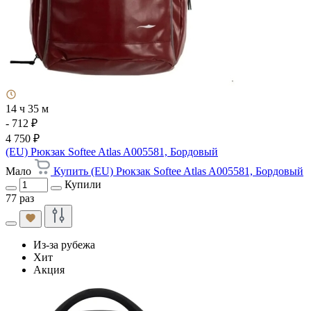
14 ч 35 м
- 712 ₽
4 750 ₽
(EU) Рюкзак Softee Atlas A005581, Бордовый
Мало
Купить (EU) Рюкзак Softee Atlas A005581, Бордовый
Купили
77 раз
Из-за рубежа
Хит
Акция