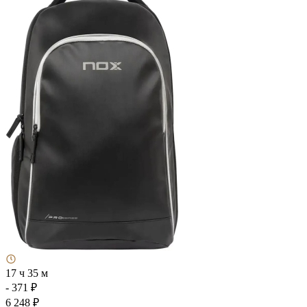
17 ч 35 м
- 371 ₽
6 248 ₽