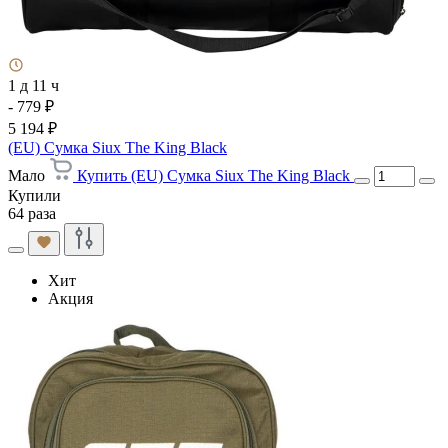
1 д 11 ч
- 779 ₽
5 194 ₽
(EU) Сумка Siux The King Black
Мало
Купить (EU) Сумка Siux The King Black
Купили
64 раза
Хит
Акция