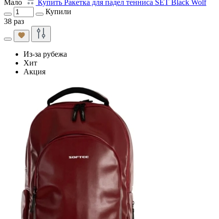
Мало
Купить Ракетка для падел тенниса SET Black Wolf
Купили
38 раз
Из-за рубежа
Хит
Акция