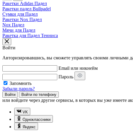
Ракетки Adidas Падел
Ракетки падел Bullpadel
Сумки для Падел
Ракетки Nox Падел
Nox Падел
Мячи для Падел
Ракетка для Падел Тенниса
Войти
Авторизировавшись, вы сможете управлять своими личными дан
Email или никнейм
Пароль
Запомнить
Забыли пароль?
Войти
Войти по телефону
или
войдите через другие сервисы, в которых вы уже имеете ак
VK
Одноклассники
Яндекс