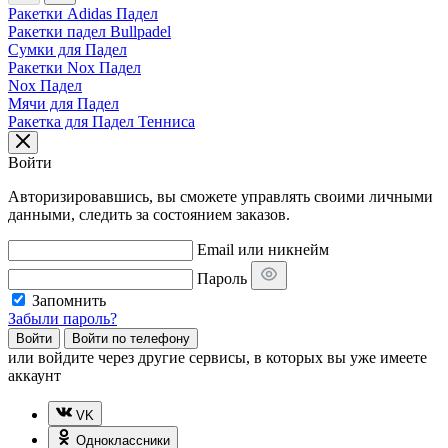
Ракетки Adidas Падел
Ракетки падел Bullpadel
Сумки для Падел
Ракетки Nox Падел
Nox Падел
Мячи для Падел
Ракетка для Падел Тенниса
Войти
Авторизировавшись, вы сможете управлять своими личными
данными, следить за состоянием заказов.
Email или никнейм
Пароль
Запомнить
Забыли пароль?
Войти
Войти по телефону
или
войдите через другие сервисы, в которых вы уже имеете
аккаунт
VK
Одноклассники