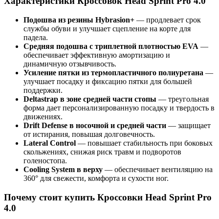
Характеристики Кроссовок Head Sprint Pro 4.0
Подошва из резины Hybrasion+
— продлевает срок
службы обуви и улучшает сцепление на корте для
падела.
Средняя подошва с триплетной плотностью EVA
—
обеспечивает эффективную амортизацию и
динамичную отзывчивость.
Усиление пятки из термопластичного полиуретана
—
улучшает посадку и фиксацию пятки для большей
поддержки.
Deltastrap в зоне средней части стопы
— треугольная
форма дает персонализированную посадку и твердость в
движениях.
Drift Defense в носочной и средней части
— защищает
от истирания, повышая долговечность.
Lateral Control
— повышает стабильность при боковых
скольжениях, снижая риск травм и подворотов
голеностопа.
Cooling System в верху
— обеспечивает вентиляцию на
360° для свежести, комфорта и сухости ног.
Почему стоит купить Кроссовки Head Sprint Pro
4.0