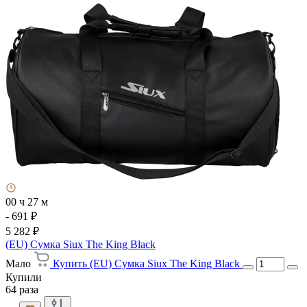
00 ч 27 м
- 691 ₽
5 282 ₽
(EU) Сумка Siux The King Black
Мало
Купить (EU) Сумка Siux The King Black
Купили
64 раза