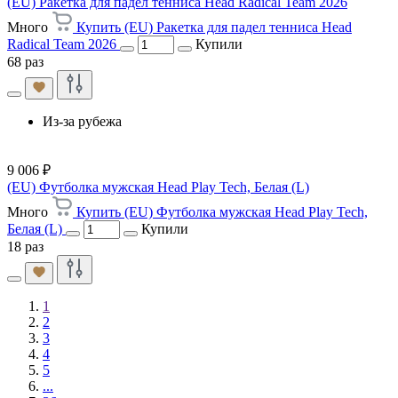
(EU) Ракетка для падел тенниса Head Radical Team 2026
Много
Купить (EU) Ракетка для падел тенниса Head
Radical Team 2026
Купили
68 раз
Из-за рубежа
9 006 ₽
(EU) Футболка мужская Head Play Tech, Белая (L)
Много
Купить (EU) Футболка мужская Head Play Tech,
Белая (L)
Купили
18 раз
1
2
3
4
5
...