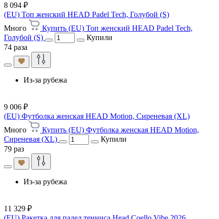
8 094 ₽
(EU) Топ женский HEAD Padel Tech, Голубой (S)
Много
Купить (EU) Топ женский HEAD Padel Tech,
Голубой (S)
Купили
74 раза
Из-за рубежа
9 006 ₽
(EU) Футболка женская HEAD Motion, Сиреневая (XL)
Много
Купить (EU) Футболка женская HEAD Motion,
Сиреневая (XL)
Купили
79 раз
Из-за рубежа
11 329 ₽
(EU) Ракетка для падел тенниса Head Coello Vibe 2026