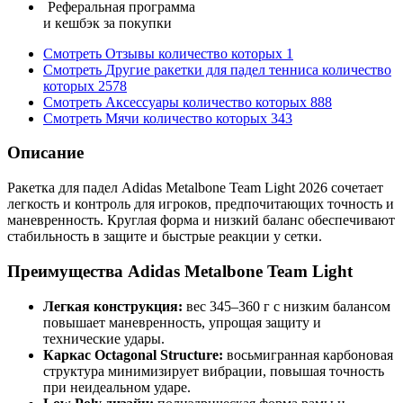
Реферальная программа
и кешбэк за покупки
Смотреть
Отзывы
количество которых
1
Смотреть
Другие ракетки для падел тенниса
количество
которых
2578
Смотреть
Аксессуары
количество которых
888
Смотреть
Мячи
количество которых
343
Описание
Ракетка для падел Adidas Metalbone Team Light 2026 сочетает
легкость и контроль для игроков, предпочитающих точность и
маневренность. Круглая форма и низкий баланс обеспечивают
стабильность в защите и быстрые реакции у сетки.
Преимущества Adidas Metalbone Team Light
Легкая конструкция:
вес 345–360 г с низким балансом
повышает маневренность, упрощая защиту и
технические удары.
Каркас Octagonal Structure:
восьмигранная карбоновая
структура минимизирует вибрации, повышая точность
при неидеальном ударе.