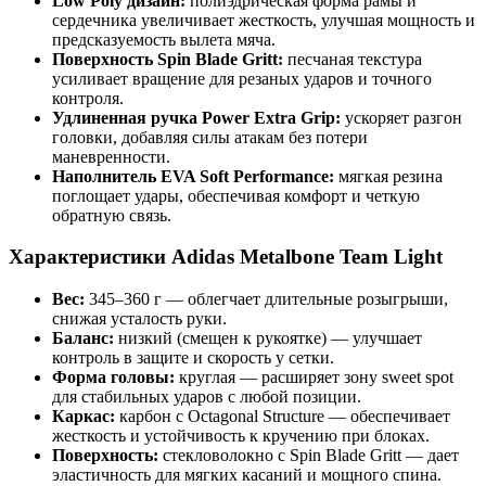
Low Poly дизайн:
полиэдрическая форма рамы и
сердечника увеличивает жесткость, улучшая мощность и
предсказуемость вылета мяча.
Поверхность Spin Blade Gritt:
песчаная текстура
усиливает вращение для резаных ударов и точного
контроля.
Удлиненная ручка Power Extra Grip:
ускоряет разгон
головки, добавляя силы атакам без потери
маневренности.
Наполнитель EVA Soft Performance:
мягкая резина
поглощает удары, обеспечивая комфорт и четкую
обратную связь.
Характеристики Adidas Metalbone Team Light
Вес:
345–360 г — облегчает длительные розыгрыши,
снижая усталость руки.
Баланс:
низкий (смещен к рукоятке) — улучшает
контроль в защите и скорость у сетки.
Форма головы:
круглая — расширяет зону sweet spot
для стабильных ударов с любой позиции.
Каркас:
карбон с Octagonal Structure — обеспечивает
жесткость и устойчивость к кручению при блоках.
Поверхность:
стекловолокно с Spin Blade Gritt — дает
эластичность для мягких касаний и мощного спина.