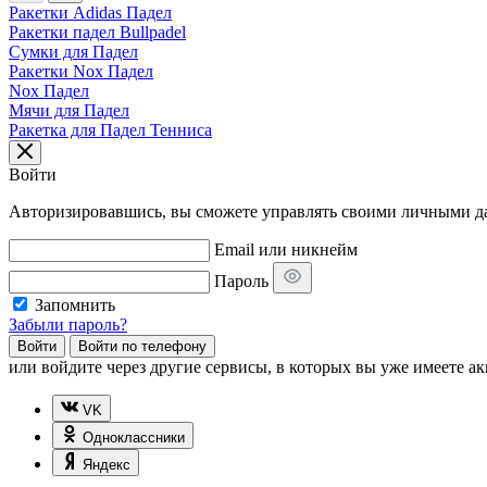
Ракетки Adidas Падел
Ракетки падел Bullpadel
Сумки для Падел
Ракетки Nox Падел
Nox Падел
Мячи для Падел
Ракетка для Падел Тенниса
Войти
Авторизировавшись, вы сможете управлять своими личными дан
Email или никнейм
Пароль
Запомнить
Забыли пароль?
Войти
Войти по телефону
или
войдите через другие сервисы, в которых вы уже имеете ак
VK
Одноклассники
Яндекс