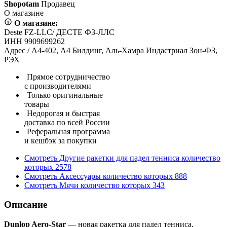
Shopotam
Продавец
О магазине
О магазине:
Deste FZ-LLC/ ДЕСТЕ ФЗ-ЛЛС
ИНН 9909699262
Адрес / А4-402, А4 Билдинг, Аль-Хамра Индастриал Зон-ФЗ,
РЭХ
Прямое сотрудничество
с производителями
Только оригинальные
товары
Недорогая и быстрая
доставка по всей России
Реферальная программа
и кешбэк за покупки
Смотреть
Другие ракетки для падел тенниса
количество
которых
2578
Смотреть
Аксессуары
количество которых
888
Смотреть
Мячи
количество которых
343
Описание
Dunlop Aero-Star
— новая ракетка для падел тенниса,