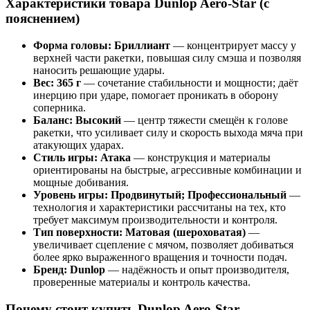
Характеристики товара Dunlop Aero-Star (с
пояснением)
Форма головы: Бриллиант
— концентрирует массу у
верхней части ракетки, повышая силу смэша и позволяя
наносить решающие удары.
Вес: 365 г
— сочетание стабильности и мощности; даёт
инерцию при ударе, помогает проникать в оборону
соперника.
Баланс: Высокий
— центр тяжести смещён к голове
ракетки, что усиливает силу и скорость выхода мяча при
атакующих ударах.
Стиль игры: Атака
— конструкция и материалы
ориентированы на быстрые, агрессивные комбинации и
мощные добивания.
Уровень игры: Продвинутый; Профессиональный
—
технология и характеристики рассчитаны на тех, кто
требует максимум производительности и контроля.
Тип поверхности: Матовая (шероховатая)
—
увеличивает сцепление с мячом, позволяет добиваться
более ярко выраженного вращения и точности подач.
Бренд: Dunlop
— надёжность и опыт производителя,
проверенные материалы и контроль качества.
Почему стоит купить Dunlop Aero-Star