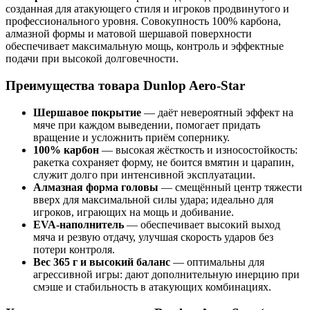
созданная для атакующего стиля и игроков продвинутого и
профессионального уровня. Совокупность 100% карбона,
алмазной формы и матовой шершавой поверхности
обеспечивает максимальную мощь, контроль и эффектные
подачи при высокой долговечности.
Преимущества товара Dunlop Aero-Star
Шершавое покрытие
— даёт невероятный эффект на
мяче при каждом выведении, помогает придать
вращение и усложнить приём сопернику.
100% карбон
— высокая жёсткость и износостойкость:
ракетка сохраняет форму, не боится вмятин и царапин,
служит долго при интенсивной эксплуатации.
Алмазная форма головы
— смещённый центр тяжести
вверх для максимальной силы удара; идеально для
игроков, играющих на мощь и добивание.
EVA-наполнитель
— обеспечивает высокий выход
мяча и резвую отдачу, улучшая скорость ударов без
потери контроля.
Вес 365 г и высокий баланс
— оптимальны для
агрессивной игры: дают дополнительную инерцию при
смэше и стабильность в атакующих комбинациях.