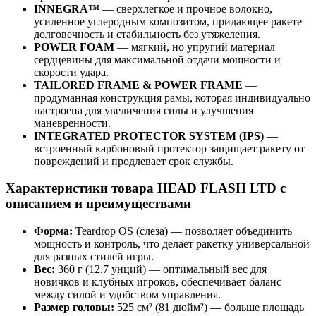
INNEGRA™
— сверхлегкое и прочное волокно,
усиленное углеродным композитом, придающее ракете
долговечность и стабильность без утяжеления.
POWER FOAM
— мягкий, но упругий материал
сердцевины для максимальной отдачи мощности и
скорости удара.
TAILORED FRAME & POWER FRAME
—
продуманная конструкция рамы, которая индивидуально
настроена для увеличения силы и улучшения
маневренности.
INTEGRATED PROTECTOR SYSTEM (IPS)
—
встроенный карбоновый протектор защищает ракету от
повреждений и продлевает срок службы.
Характеристики товара HEAD FLASH LTD с
описанием и преимуществами
Форма:
Teardrop OS (слеза) — позволяет объединить
мощность и контроль, что делает ракетку универсальной
для разных стилей игры.
Вес:
360 г (12.7 унций) — оптимальный вес для
новичков и клубных игроков, обеспечивает баланс
между силой и удобством управления.
Размер головы:
525 см² (81 дюйм²) — больше площадь