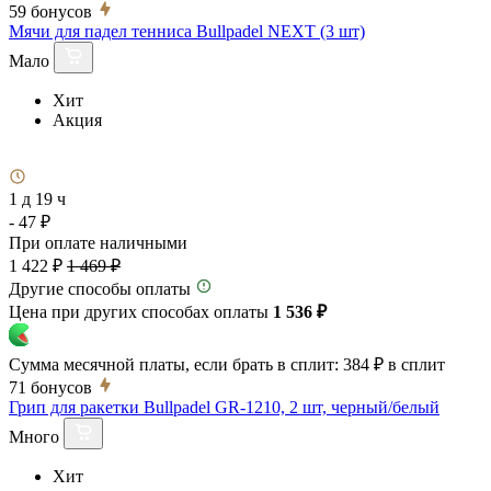
59
бонусов
Мячи для падел тенниса Bullpadel NEXT (3 шт)
Мало
Хит
Акция
1 д 19 ч
- 47 ₽
При оплате наличными
1 422 ₽
1 469 ₽
Другие способы оплаты
Цена при других способах оплаты
1 536 ₽
Сумма месячной платы, если брать в сплит:
384 ₽
в сплит
71
бонусов
Грип для ракетки Bullpadel GR-1210, 2 шт, черный/белый
Много
Хит