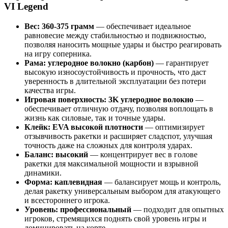
VI Legend
Вес: 360-375 грамм
— обеспечивает идеальное
равновесие между стабильностью и подвижностью,
позволяя наносить мощные удары и быстро реагировать
на игру соперника.
Рама: углеродное волокно (карбон)
— гарантирует
высокую износоустойчивость и прочность, что даст
уверенность в длительной эксплуатации без потери
качества игры.
Игровая поверхность: 3K углеродное волокно
—
обеспечивает отличную отдачу, позволяя воплощать в
жизнь как силовые, так и точные удары.
Клейк: EVA высокой плотности
— оптимизирует
отзывчивость ракетки и расширяет сладспот, улучшая
точность даже на сложных для контроля ударах.
Баланс: высокий
— концентрирует вес в голове
ракетки для максимальной мощности и взрывной
динамики.
Форма: каплевидная
— балансирует мощь и контроль,
делая ракетку универсальным выбором для атакующего
и всестороннего игрока.
Уровень: профессиональный
— подходит для опытных
игроков, стремящихся поднять свой уровень игры и
доминировать на корте.