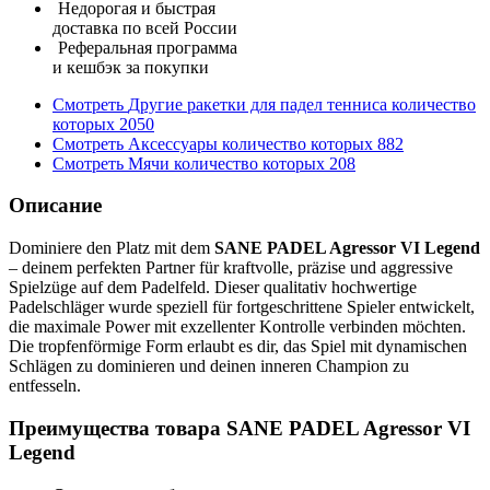
Недорогая и быстрая
доставка по всей России
Реферальная программа
и кешбэк за покупки
Смотреть
Другие ракетки для падел тенниса
количество
которых
2050
Смотреть
Аксессуары
количество которых
882
Смотреть
Мячи
количество которых
208
Описание
Dominiere den Platz mit dem
SANE PADEL Agressor VI Legend
– deinem perfekten Partner für kraftvolle, präzise und aggressive
Spielzüge auf dem Padelfeld. Dieser qualitativ hochwertige
Padelschläger wurde speziell für fortgeschrittene Spieler entwickelt,
die maximale Power mit exzellenter Kontrolle verbinden möchten.
Die tropfenförmige Form erlaubt es dir, das Spiel mit dynamischen
Schlägen zu dominieren und deinen inneren Champion zu
entfesseln.
Преимущества товара SANE PADEL Agressor VI
Legend