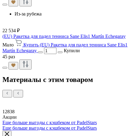
Из-за рубежа
22 534 ₽
(EU) Ракетка для падел тенниса Sane Elis1 Martín Echegaray
Мало
Купить (EU) Ракетка для падел тенниса Sane Elis1
Martín Echegaray
Купили
45 раз
Материалы с этим товаром
12838
Акции
Еще больше выгоды с кэшбеком от PadelStars
Еще больше выгоды с кэшбеком от PadelStars