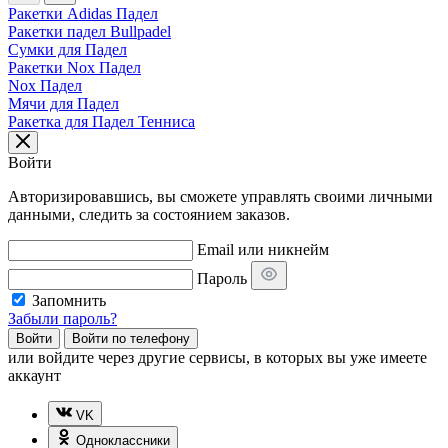
Ракетки Adidas Падел
Ракетки падел Bullpadel
Сумки для Падел
Ракетки Nox Падел
Nox Падел
Мячи для Падел
Ракетка для Падел Тенниса
Войти
Авторизировавшись, вы сможете управлять своими личными
данными, следить за состоянием заказов.
Email или никнейм
Пароль
Запомнить
Забыли пароль?
Войти
Войти по телефону
или
войдите через другие сервисы, в которых вы уже имеете
аккаунт
VK
Одноклассники