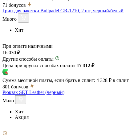
71
бонусов
Грип для ракетки Bullpadel GR-1210, 2 шт, черный/белый
Много
Хит
При оплате наличными
16 030 ₽
Другие способы оплаты
Цена при других способах оплаты
17 312 ₽
Сумма месячной платы, если брать в сплит:
4 328 ₽
в сплит
801
бонусов
Рюкзак SET Leather (черный)
Мало
Хит
Акция