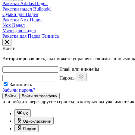
Ракетки Adidas Падел
Ракетки падел Bullpadel
Сумки для Падел
Ракетки Nox Падел
Nox Падел
Мячи для Падел
Ракетка для Падел Тенниса
Войти
Авторизировавшись, вы сможете управлять своими личными дан
Email или никнейм
Пароль
Запомнить
Забыли пароль?
Войти
Войти по телефону
или
войдите через другие сервисы, в которых вы уже имеете ак
VK
Одноклассники
Яндекс